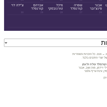
ט
אבנר
שפרה
מיכל
אברהם
צ'ילה לוי
פינצ'ובר
קורנפלד
טורנובסקי
קורנפלד
30
29
28
27
26
←
. כל הזכויות והאחריות
2026
2
ל יוצרי התכנים בלבד.
קורנפלד
ו
טליה זליגמן
 זיידמן, מורן שוב, אבנר
דן, עינת עריף-גלנטי
ת)