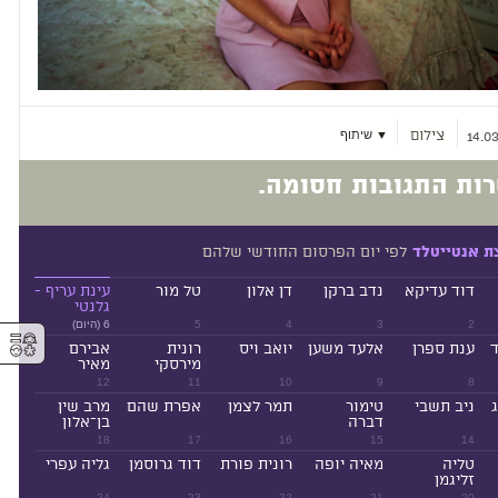
צילום
▼ שיתוף
14.03
ות התגובות חסומה.
לפי יום הפרסום החודשי שלהם
ת אנטייטלד
דוד עדיקא
נדב ברקן
דן אלון
טל מור
עינת עריף -
גלנטי
2
3
4
5
6 (היום)
⚥︎
ד
ענת ספרן
אלעד משען
יואב ויס
רונית
אבירם
מירסקי
מאיר
12
11
10
9
8
ניב תשבי
טימור
תמר לצמן
אפרת שהם
מרב שין
דברה
בן־אלון
18
17
16
15
14
טליה
מאיה יופה
רונית פורת
דוד גרוסמן
גליה עפרי
זליגמן
24
23
22
21
20