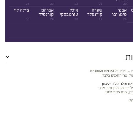
24
23
22
21
20
ט
אבנר
שפרה
מיכל
אברהם
צ'ילה לוי
פינצ'ובר
קורנפלד
טורנובסקי
קורנפלד
30
29
28
27
26
←
. כל הזכויות והאחריות
2026
2
ל יוצרי התכנים בלבד.
קורנפלד
ו
טליה זליגמן
 זיידמן, מורן שוב, אבנר
דן, עינת עריף-גלנטי
ת)