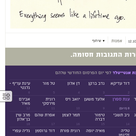
אמנות
▼ שיתוף
12.1
ות התגובות חסומה.
לפי יום הפרסום החודשי שלהם
ת אנטייטלד
דוד עדיקא
נדב ברקן
דן אלון
טל מור
עינת עריף -
גלנטי
6
5
4
3
2
⚥︎
ד
ענת ספרן
אלעד משען
יואב ויס
רונית
אבירם
מירסקי
מאיר
8 (היום)
9
10
11
12
ניב תשבי
טימור
תמר לצמן
אפרת שהם
מרב שין
דברה
בן־אלון
18
17
16
15
14
טליה
מאיה יופה
רונית פורת
דוד גרוסמן
גליה עפרי
זליגמן