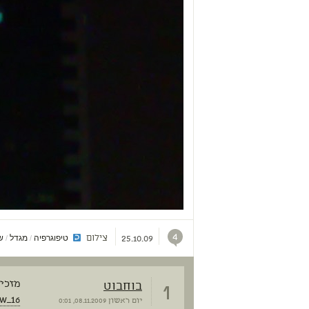
4
צילום
טיפוגרפיה
מגדל
ש
/
/
25.10.09
1
בוחבוט
מזכיר
ow_16
יום ראשון
08.11.2009, 0:01