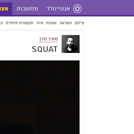
אנטייטלד
מחשבות
מעש
צילום
השראה
אמנות
איור
תקשורת חזותית
עי
מאיר סדן
squat