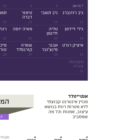
7 (היום)
8
9
10
ניב רוזנברג
ניב תשבי
טימור
תמר
דברה
16
15
14
13
גילי זיידמן
טליה
מאיה יופה
רוני
זליגמן
22
21
20
19
איציק רנרט
אבנר
שפרה
מיכ
פינצ'ובר
קורנפלד
טורנ
28
27
26
25
משבצת
פנויה
31
אנטייטלד
מגזין אינטרנט קבוצתי
ללא מטרות רווח בנושא
עיצוב, אמנות וכל מה
שמסביב
TITLED