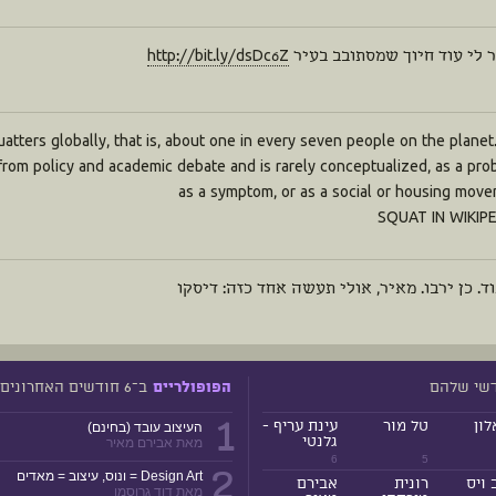
 לי עוד חיוך שמסתובב בעיר
http://bit.ly/dsDc6Z
uatters globally, that is, about one in every seven people on the planet.
 from policy and academic debate and is rarely conceptualized, as a pro
as a symptom, or as a social or housing mov
וד. כן ירבו. מאיר, אולי תעשה אחד כזה: דיסקו
דשי שלהם
ב־6 חודשים האחרונים
הפופולריים
1
לון
טל מור
עינת עריף -
העיצוב עובד (בחינם)
גלנטי
מאת אבירם מאיר
6
5
2
Design Art = ונוס, עיצוב = מאדים
 ויס
רונית
אבירם
מאת דוד גרוסמן