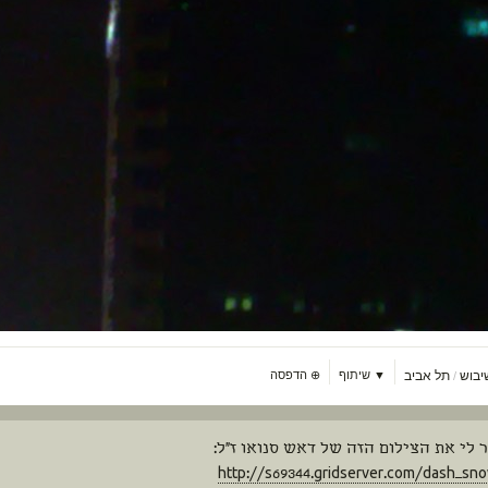
יבוש
תל אביב
▼ שיתוף
⊕
הדפסה
/
 לי את הצילום הזה של דאש סנואו ז"ל:
http://s69344.gridserver.com/dash_sn