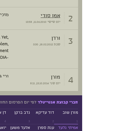
2
אמן סודי
מזכיר
יום שישי
11.06.2010, 13:58
3
ורדן
 Yet,
blem,
שבת
18.02.2012, 3:30
ement
-SQUAT IN WIKIPEDIA
4
מורן
ורי ג
יום שני
13.10.2014, 8:11
לפי יום הפרסום החו
חברי קבוצת אנטייטלד
מורן שוב
דוד עדיקא
נדב ברקן
דן א
4
3
2
1
אמיתי גלעד
ענת ספרן
אלעד משען
יואב