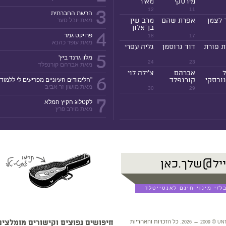
מירסקי
מאיר
3
12
11
הרשת החברתית
 לצמן
אפרת שהם
מרב שין
מאת יובל סער
בן־אלון
4
פרויקט גמר
18
17
מאת עופר כהנא
ת פורת
דוד גרוסמן
גליה עפרי
5
מלון גרנד ביץ'
24
23
מאת אברהם קורנפלד
ל
אברהם
צ'ילה לוי
6
ובסקי
קורנפלד
"הלימודים העיוניים מפריעים לי ללמוד!
מאת מושון זר אביב
30
29
7
לקטלוג הקיץ המלא
מאת מירב פרץ
©
←
. כל הזכויות והאחריות
חיפושים נפוצים וקישורים מומלצים
2026
2009
UN