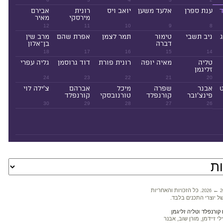
ד
ענת ספרן
אלעד משען
יואב ויס
רונית
אבירם
מירסקי
מאיר
12
11
10
9
8
ניב תשבי
טימור
תמר לצמן
אפרת שהם
מרב שין
דברה
בן־אלון
18
17
16
15
14
טליה
מאיה יופה
רונית פורת
דוד גרוסמן
גליה עפרי
זליגמן
24
23
22
21
20
ט
אבנר
שפרה
מיכל
אברהם
צ'ילה לוי
פינצ'ובר
קורנפלד
טורנובסקי
קורנפלד
30
29
28
27
26
←
. כל הזכויות והאחריות
2026
2
ל יוצרי התכנים בלבד.
קורנפלד
ו
טליה זליגמן
 זיידמן, מורן שוב, אבנר