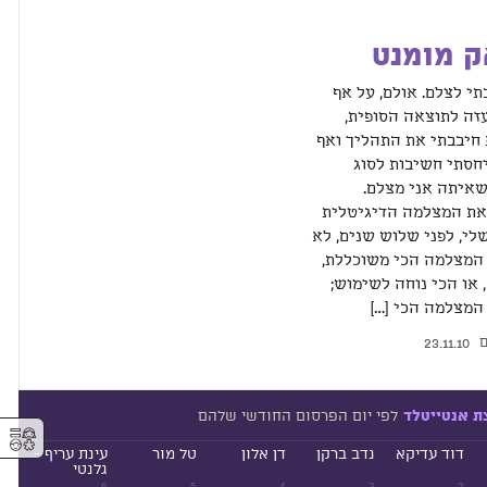
ק מומנט
י לצלם. אולם, על אף
זה לתוצאה הסופית,
חיבבתי את התהליך ואף
חסתי חשיבות לסוג
איתה אני מצלם.
את המצלמה הדיגיטלית
לי, לפני שלוש שנים, לא
 המצלמה הכי משוכללת,
 או הכי נוחה לשימוש;
המצלמה הכי […]
ם
23.11.10
לפי יום הפרסום החודשי שלהם
ת אנטייטלד
⚥︎
דוד עדיקא
נדב ברקן
דן אלון
טל מור
עינת עריף -
גלנטי
6
5
4
3
2