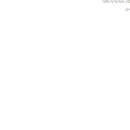
דן, עינת עריף-גלנטי
ת)