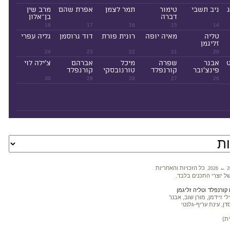
ניב תשבי
טימור
תמר לצמן
אפרת שהם
מרב שין
דברה
בן־אלון
18
17
16
15
14
טליה
מאיה יופה
רונית פורת
דוד גרוסמן
גליה עפרי
זליגמן
24
23
22
21
20
ט
אבנר
שפרה
מיכל
אברהם
צ'ילה לוי
פינצ'ובר
קורנפלד
טורנובסקי
קורנפלד
30
29
28
27
26
←
. כל הזכויות והאחריות
2026
2
ל יוצרי התכנים בלבד.
קורנפלד
ו
טליה זליגמן
 זיידמן, מורן שוב, אבנר
דן, עינת עריף-גלנטי
ת)