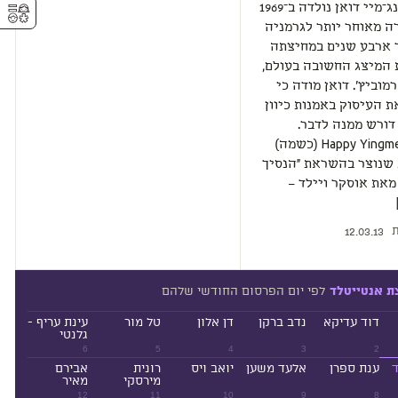
⚥︎
האמנית ינג־מיי דואן נולדה ב־1969
רה מאוחר יותר לגרמניה
ד ארבע שנים במחיצתה
 המיצג החשובה בעולם,
מוביץ'. דואן מודה כי
 העיסוק באמנות כיוון
דורש ממנה לדבר.
עבודתה Happy Yingmei (כשמה)
 שנוצר בהשראת "הנסיך
את אוסקר ויילד –
ת
12.03.13
לפי יום הפרסום החודשי שלהם
ת אנטייטלד
דוד עדיקא
נדב ברקן
דן אלון
טל מור
עינת עריף -
גלנטי
6
5
4
3
2
ד
ענת ספרן
אלעד משען
יואב ויס
רונית
אבירם
מירסקי
מאיר
12
11
10
9
8