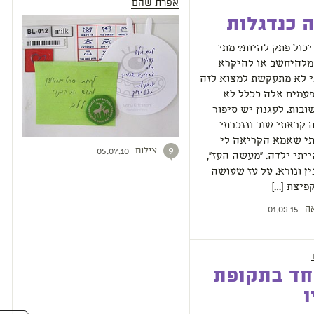
אפרת שהם
 כנדגלות
יכול פתק להיות? מתי
 מלהיחשב או להיקרא
י לא מתעקשת למצוא לזה
פעמים אלה בכלל לא
בות. לעגנון יש סיפור
 קראתי שוב ונזכרתי
י שאמא הקריאה לי
צילום
9
05.07.10
יתי ילדה. "מעשה העז",
ין ונורא. על עז שעושה
פיצת […]
ה
01.03.15
חד בתקופת
ו