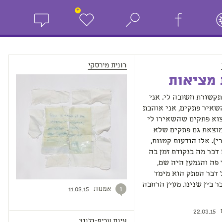
+
רונית מירסקי
 מציאות
תקשורת חשובה לי. אני
שאיר פתקים, אני אוהבת
וא פתקים שהשאירו לי
מוצאת גם פתקים שלא
י). אלו הודעות קטנות,
דבר מה בנקודת זמן בה
 פה והנמען היה שם,
 דבר הפתק הוא מימד
ר בין שנינו. מעין הרחבה
אמנות
1
11.03.15
22.03.15
עינת עריף-גלנטי