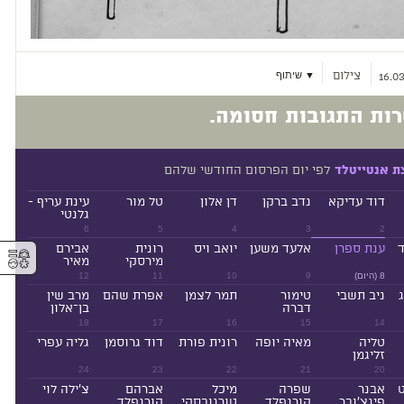
צילום
▼ שיתוף
16.03
ות התגובות חסומה.
לפי יום הפרסום החודשי שלהם
ת אנטייטלד
דוד עדיקא
נדב ברקן
דן אלון
טל מור
עינת עריף -
גלנטי
6
5
4
3
2
ד
ענת ספרן
אלעד משען
יואב ויס
רונית
אבירם
⚥︎
מירסקי
מאיר
8 (היום)
9
10
11
12
ניב תשבי
טימור
תמר לצמן
אפרת שהם
מרב שין
דברה
בן־אלון
18
17
16
15
14
טליה
מאיה יופה
רונית פורת
דוד גרוסמן
גליה עפרי
זליגמן
24
23
22
21
20
ט
אבנר
שפרה
מיכל
אברהם
צ'ילה לוי
פינצ'ובר
קורנפלד
טורנובסקי
קורנפלד