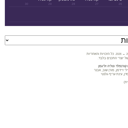
30
29
28
27
26
←
. כל הזכויות והאחריות
2026
2
ל יוצרי התכנים בלבד.
קורנפלד
ו
טליה זליגמן
 זיידמן, מורן שוב, אבנר
דן, עינת עריף-גלנטי
ת)