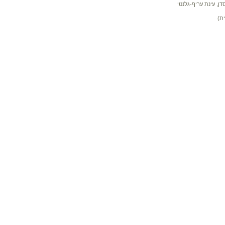
דן, עינת עריף-גלנטי
ת)