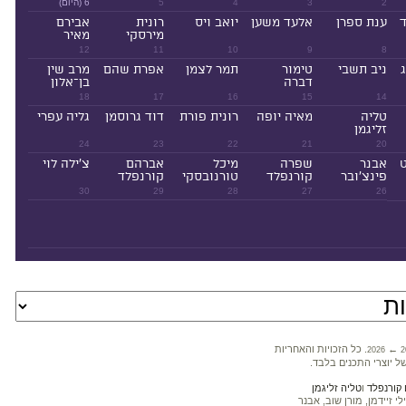
2
3
4
5
6 (היום)
ד
ענת ספרן
אלעד משען
יואב ויס
רונית
אבירם
מירסקי
מאיר
12
11
10
9
8
ניב תשבי
טימור
תמר לצמן
אפרת שהם
מרב שין
דברה
בן־אלון
18
17
16
15
14
טליה
מאיה יופה
רונית פורת
דוד גרוסמן
גליה עפרי
זליגמן
24
23
22
21
20
ט
אבנר
שפרה
מיכל
אברהם
צ'ילה לוי
פינצ'ובר
קורנפלד
טורנובסקי
קורנפלד
30
29
28
27
26
←
. כל הזכויות והאחריות
2026
2
ל יוצרי התכנים בלבד.
קורנפלד
ו
טליה זליגמן
 זיידמן, מורן שוב, אבנר