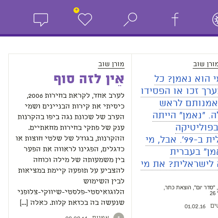
+
ורן שוב
מורן שוב
אֵין לזה סוף
 הוא נאמן? כל
רך זכו או הפסידו
לערב אחד, לקראת בחירות 2006,
נאמנותם לראש
כיסיתי את קירות הבניינים ושמי
 "נאמן" הייתה
הערב של שכונת נגה ביפו בהקרנות
פוליטיקה
ענק של פתקי בחירות מחאתיים.
הישראלית ב-99'. אבל, מי
ההקרנות, בגודל של שלטי חוצות או
מן" בעברית
כדגלים, הפגינו לראווה את הפער
בין משמעותה של מילה וכוחה
לישראלית? את מי
להצביע על תופעה קיימת במציאות
לבין השימוש
"סדר יום", הוצאת כתר,
הלוגואיסטי-פלסטי-שיווקי-צלופני
שנעשה בה בכזאת קלות. כאלה […]
ים
01.02.16