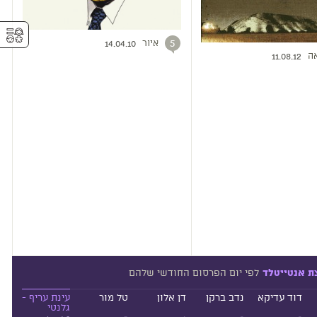
⚥︎
איור
5
14.04.10
ה
11.08.12
לפי יום הפרסום החודשי שלהם
ת אנטייטלד
דוד עדיקא
נדב ברקן
דן אלון
טל מור
עינת עריף -
גלנטי