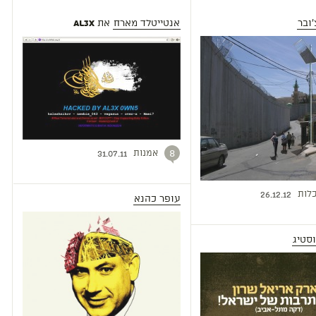
ובר
אנטייטלד מארח
את
Al3x
אמנות
8
31.07.11
לות
26.12.12
עופר כהנא
וסטיג