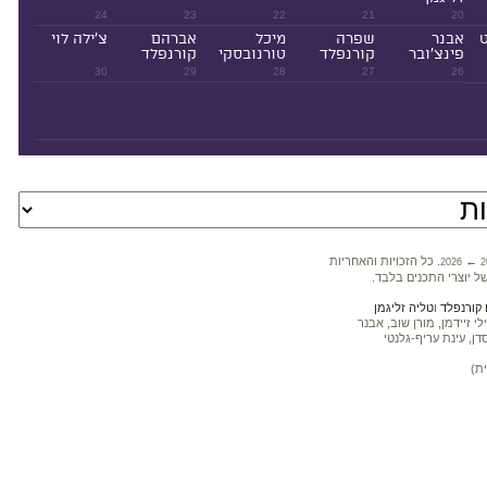
24
23
22
21
20
ט
אבנר
שפרה
מיכל
אברהם
צ'ילה לוי
פינצ'ובר
קורנפלד
טורנובסקי
קורנפלד
30
29
28
27
26
←
. כל הזכויות והאחריות
2026
2
ל יוצרי התכנים בלבד.
קורנפלד
ו
טליה זליגמן
 זיידמן, מורן שוב, אבנר
דן, עינת עריף-גלנטי
ת)