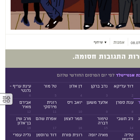
אמנות
▼ שיתוף
08.07
ות התגובות חסומה.
לפי יום הפרסום החודשי שלהם
ת אנטייטלד
דוד עדיקא
נדב ברקן
דן אלון
טל מור
עינת עריף -
גלנטי
⚥︎
6
5
4
3
2
ד
ענת ספרן
אלעד משען
יואב ויס
רונית
אבירם
מירסקי
מאיר
12
11
10
9
8
ניב תשבי
טימור
תמר לצמן
אפרת שהם
מרב שין
דברה
בן־אלון
18
17
16
15
14
טליה
מאיה יופה
רונית פורת
דוד גרוסמן
גליה עפרי
זליגמן