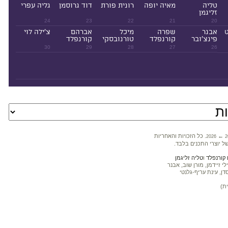
טליה
מאיה יופה
רונית פורת
דוד גרוסמן
גליה עפרי
זליגמן
24
23
22
21
20
ט
אבנר
שפרה
מיכל
אברהם
צ'ילה לוי
פינצ'ובר
קורנפלד
טורנובסקי
קורנפלד
30
29
28
27
26
←
. כל הזכויות והאחריות
2026
2
ל יוצרי התכנים בלבד.
קורנפלד
ו
טליה זליגמן
 זיידמן, מורן שוב, אבנר
דן, עינת עריף-גלנטי
ת)