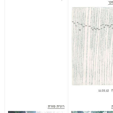
קי
ת
11.03.12
רונית פורת