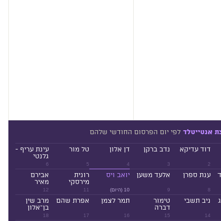
לפי יום הפרסום החודשי שלהם
ת אנטייטלד
דוד עדיקא
נדב ברקן
דן אלון
טל מור
עינת עריף -
גלנטי
6
5
4
3
2
ד
ענת ספרן
אלעד משען
יואב ויס
רונית
אבירם
מירסקי
מאיר
8
9
10 (היום)
11
12
ניב תשבי
טימור
תמר לצמן
אפרת שהם
מרב שין
דברה
בן־אלון
18
17
16
15
14