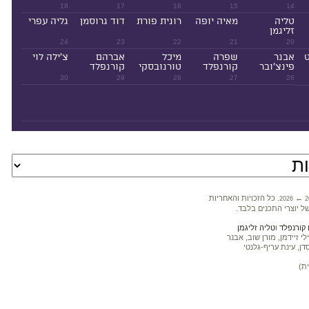
18
17
16
15
14
טליה
מאיה יופה
רונית פורת
דוד גרוסמן
גליה עפרי
זליגמן
24
23
22
21
20
ט
אבנר
שפרה
מיכל
אברהם
צ'ילה לוי
פינצ'ובר
קורנפלד
טורנובסקי
קורנפלד
30
29
28
27
26
←
. כל הזכויות והאחריות
2026
2
ל יוצרי התכנים בלבד.
קורנפלד
ו
טליה זליגמן
 זיידמן, מורן שוב, אבנר
דן, עינת עריף-גלנטי
ת)