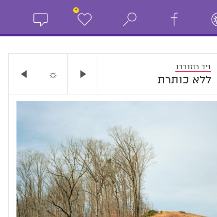
+
ניב רוזנברג
☼
ללא כותרת