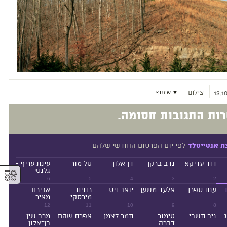
צילום
▼ שיתוף
13.1
ות התגובות חסומה.
לפי יום הפרסום החודשי שלהם
ת אנטייטלד
דוד עדיקא
נדב ברקן
דן אלון
טל מור
עינת עריף -
⚥︎
גלנטי
6
5
4
3
2
ד
ענת ספרן
אלעד משען
יואב ויס
רונית
אבירם
מירסקי
מאיר
12
11
10
9
8
ניב תשבי
טימור
תמר לצמן
אפרת שהם
מרב שין
דברה
בן־אלון