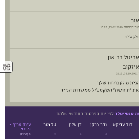
אור
יום חמישי
25.02.2010, 13:23
מקסים
אביטל בר-און
⚥︎
איזקוב
03.10.2011, 21:12
הנית מהעבודות שלך
את "תחושת" הטקסטיל ממגזרות הנייר
לפי יום הפרסום החודשי שלהם
ת אנטייטלד
דוד עדיקא
נדב ברקן
דן אלון
טל מור
עינת עריף -
גלנטי
2
3
4
5
6 (היום)