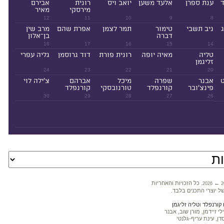
ד
ענת ספרן
אלעד משען
יואב ויס
רונית
אבירם
מירסקי
מאיר
12
11
10
9
8
ניב תשבי
טימור
תמר לצמן
אפרת שהם
מרב שין
דברה
בן־אלון
18
17
16
15
14
טליה
מאיה יופה
רונית פורת
דוד גרוסמן
גליה עפרי
זליגמן
24
23
22
21
20
ט
אבנר
שפרה
מיכל
אברהם
צ'ילה לוי
פינצ'ובר
קורנפלד
טורנובסקי
קורנפלד
30
29
28
27
26
←
. כל הזכויות והאחריות
2026
2
ל יוצרי התכנים בלבד.
קורנפלד
ו
טליה זליגמן
 זיידמן, מורן שוב, אבנר
דן, עינת עריף-גלנטי