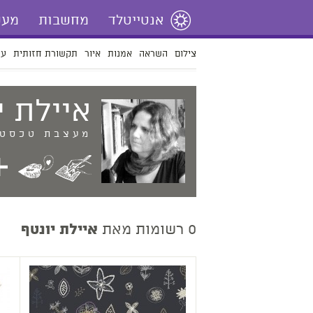
אנטייטלד
מחשבות
מעש
צילום
השראה
אמנות
איור
תקשורת חזותית
עי
איילת
י
מעצבת טכסטי
0 רשומות מאת
איילת יונטף