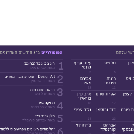
דשי שלהם
ב־6 חודשים האחרונים
הפופולריים
1
לון
טל מור
עינת עריף -
העיצוב עובד (בחינם)
גלנטי
מאת אבירם מאיר
6
5
2
Design Art = ונוס, עיצוב = מאדים
 ויס
רונית
אבירם
מאת דוד גרוסמן
מירסקי
מאיר
3
12
11
הרשת החברתית
 לצמן
אפרת שהם
מרב שין
מאת יובל סער
בן־אלון
4
פרויקט גמר
18
17
מאת עופר כהנא
ת פורת
דוד גרוסמן
גליה עפרי
5
מלון גרנד ביץ'
24
23
מאת אברהם קורנפלד
ל
אברהם
צ'ילה לוי
6
ובסקי
קורנפלד
"הלימודים העיוניים מפריעים לי ללמוד!
מאת מושון זר אביב