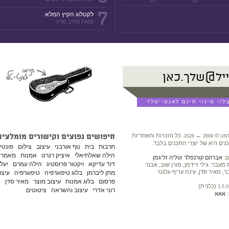
30
29
7
לקטלוג הקיץ המלא
מאת מירב פרץ
©
←
. כל הזכויות והאחריות
חיפושים נפוצים וקישורים מומלצים
2026
2009
UN
נים היא של יוצרי התכנים בלבד.
תרבות
בית
נוף אורבני
עיצוב
צילום
פונטי
הילה שאלתיאלי
איציק רנרט
אמנות
מאמרים
ם:
אברהם קורנפלד
ו
טליה זליגמן
דוד עדיקא
ויקטור פרוסטיג
הילה עמרם
יעל 
עבר: גילי זיידמן, מורן שוב, אבנר
ר, מאיר סדן, עינת עריף-גלנטי
מתן ליברמן
בלוג טיפוגרפיה
טיפוגרפיה
עיצו
פרסום
בלוג אמנות
עיצוב מוצר
מאיר סדן
נ
(כלנית)
3.5.0
רוני אדרי
עיצוב והשראה
ציטוטים
:
אאא