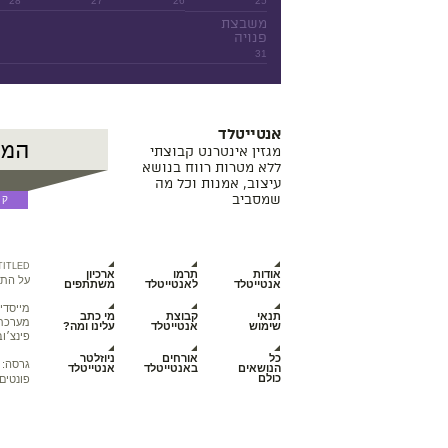
28
27
26
25
משבצת
פנויה
31
אנטייטלד
מגזין אינטרנט קבוצתי
ללא מטרות רווח בנושא
עיצוב, אמנות וכל מה
שמסביב
TITLED
אודות
תרמו
ארכיון
על התכ
אנטייטלד
לאנטייטלד
משתתפים
מייסדי
תנאי
קבוצת
מי כתב
מערכת מ
שימוש
אנטייטלד
עלינו ומה?
פינצ׳וב
כל
אורחים
ניוזלטר
גרסה:
הנושאים
באנטייטלד
אנטייטלד
כולם
פונטים