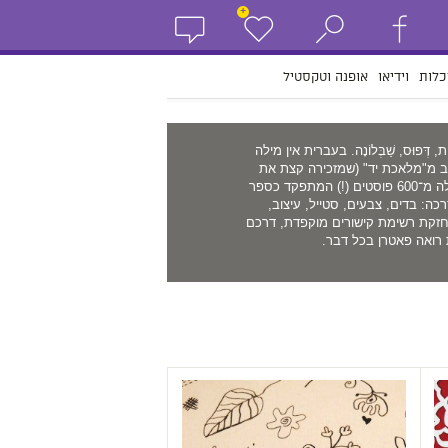
+
כלות
וידיאו
אופנה וטקסטיל
 דְּפוּס, שַׁבְּלוֹנָה. בעברית אין מילה
ם craft נשמע יותר טוב מ"מלאכת יד" (שמזכירה קצת את
בתיה עוזיאל). מטפחת בלוג אישי עם למעלה מ־600 פוסטים (!) המתפקד כספר
ה: בדים, צבעים, סטייל, עיצוב,
חזקת רשימת קישורים מוקפדת, דרכם
רואה פאטרן בכל דבר.