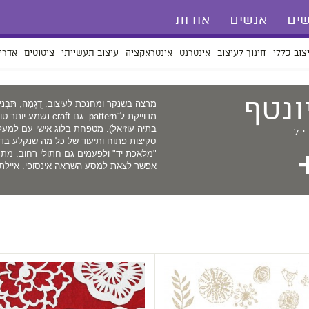
ים
אנשים
אודות
צוב כללי
חינוך לעיצוב
אינטרנט
אינטראקציה
עיצוב תעשייתי
ציטוטים
אדרי
ונטף
מרצה בשנקר ומחנכת לעיצוב. דֻּגְמָה, תַּבְנִית,
מדוייקת ל־pattern. ג
ל
סקיצות פתוח ותיעוד של כל מה שנקלע בדרכ
"מלאכת יד" ולפעמים גם חתולי רחוב. מת
אפשר לצאת למסע השראה אינסופי. איילת 