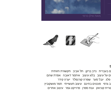
מאת אילן כרמי
ם בעברית
נדב ברקן
תל אביב
תקשורת חזותית
 על עיצוב
בלוג עיצוב
איתמר דאובה
אפרת שהם
פלג
יובל סער
שפרה קורנפלד
יערה קידר
ב גרפי
פונטים בחינם
עיצוב תעשייתי
תמר מושקוביץ
ורית קוניאק
ענת ספרן
פרוייקט גמר
עיצוב אתרים