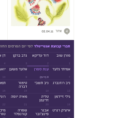
איור
4
02.04.11
לפי יום הפרסום החו
חברי קבוצת אנטייטלד
מורן שוב
דוד עדיקא
נדב ברקן
דן א
4
3
2
1
אמיתי גלעד
ענת ספרן
אלעד משען
יואב
7
8 (היום)
9
10
ניב רוזנברג
ניב תשבי
טימור
תמר
דברה
16
15
14
13
גילי זיידמן
טליה
מאיה יופה
רוני
זליגמן
22
21
20
19
איציק רנרט
אבנר
שפרה
מיכ
פינצ'ובר
קורנפלד
טורנ