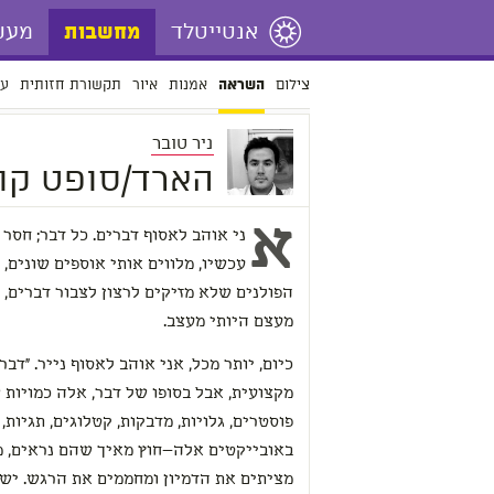
אנטייטלד
מעש
מחשבות
צילום
אמנות
איור
תקשורת חזותית
עי
השראה
ניר טובר
הארד/סופט קו
א
ני אוהב לאסוף דברים. כל דבר; חסר
עכשיו, מלווים אותי אוספים שונים, 
הפולנים שלא מזיקים לרצון לצבור דברים,
מעצם היותי מעצב
.
כיום, יותר מכל, אני אוהב לאסוף נייר. "דב
מקצועית, אבל בסופו של דבר, אלה כמויות של
פוסטרים, גלויות, מדבקות, קטלוגים, תגיות,
באובייקטים אלה—חוץ מאיך שהם נראים, 
מציתים את הדמיון ומחממים את הרגש. יש 