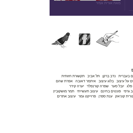
מאת אורית אמיר
ם בעברית
נדב ברקן
תל אביב
תקשורת חזותית
 על עיצוב
בלוג עיצוב
איתמר דאובה
אפרת שהם
פלג
יובל סער
שפרה קורנפלד
יערה קידר
ב גרפי
פונטים בחינם
עיצוב תעשייתי
תמר מושקוביץ
ורית קוניאק
ענת ספרן
פרוייקט גמר
עיצוב אתרים