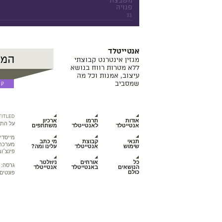
משבצת
פנויה
31
אנטייטלד
מגזין אינטרנט קבוצתי
ללא מטרות רווח בנושא
עיצוב, אמנות וכל מה
שמסביב
TITLED
אודות
תרמו
ארכיון
על התכ
אנטייטלד
לאנטייטלד
משתתפים
מייסדי
תנאי
קבוצת
מי כתב
מערכת מ
שימוש
אנטייטלד
עלינו ומה?
פינצ׳וב
כל
אורחים
ניוזלטר
גרסה:
הנושאים
באנטייטלד
אנטייטלד
כולם
פונטים