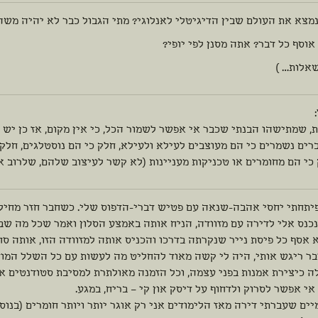
מצא את העולם שבין הדיגיטלי לאנלוגי? מתי הגבול כבר לא יהיה משהו
וסף כל דבר? אתה מסנן לפי יופי?
שאלות… )
 שמתישהו הבנתי שכבר אי אפשר לשמור הכל, כי אין מקום, אז כן יש ת
ים נשמרים כי הם מעוצבים לעילא ולעילא, חלק כי הם נוסטלגים, חלק 
כי הם מחומרים או טכניקות מעניינות (לא קשר לעיצוב שלהם, שלרוב אי
פיתחתי יחסי אהבה-שנאה עם פטיש דברי-הדפוס שלי. כשחבר חזר מחילו
כנס אלי לדירה עם מזוודה, הניח אותה באמצע הסלון ואמר שכל מה שבמ
אסף כל פיסת נייר שנקרתה בדרכו והכניס אותה למזוודה הזו, אותה סח
ר ריגש אותי, היה לי קשה מאוד להחליט מה לעשות עם כל השלל המוד
ה כיצירת אמנות בפני עצמה, וכל הזמנה מאולתרת למסיבת סטודנטים א
אי אפשר לסרוק ולדחוף על דיסק און קי – בריח, במגע.
ים שעברתי דירה מאז הלימודים אני רק אוגר יותר ויותר חומרים (בנוס