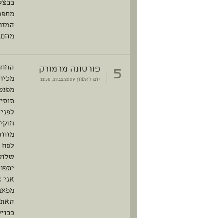
בבצל
מתפרק
המזוו
מהם,
5
פורטונה מרמורק
החודש
מכיוו
יום ראשון
27.12.2009, 11:58
מפנט
תוסי
לפני 
חוקי 
מזווד
לפח ה
שלושה
יתפור
אני א
מפאב
האתג
בבויע