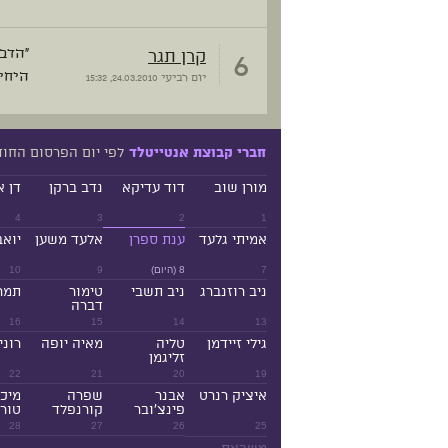
6
קרן תגר
"הדב
היחי
יום רביעי
24.03.2010, 15:32
לפי יום הפרסום החו
חברי קבוצת אנטייטלד
מורן שוב
דוד עדיקא
נדב ברקן
דן א
4
3
2
1
אמיתי גלעד
ענת ספרן
אלעד משען
יואב
7
8 (היום)
9
10
ניב רוזנברג
ניב תשבי
טימור
תמר
דברה
16
15
14
13
גילי זיידמן
טליה
מאיה יופה
רוני
זליגמן
22
21
20
19
איציק רנרט
אבנר
שפרה
מיכ
פינצ'ובר
קורנפלד
טורנ
28
27
26
25