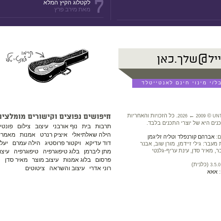
7
לקטלוג הקיץ המלא
מאת מירב פרץ
©
←
. כל הזכויות והאחריות
חיפושים נפוצים וקישורים מומלצים
2026
2009
UN
נים היא של יוצרי התכנים בלבד.
תרבות
בית
נוף אורבני
עיצוב
צילום
פונטי
הילה שאלתיאלי
איציק רנרט
אמנות
מאמרים
ם:
אברהם קורנפלד
ו
טליה זליגמן
דוד עדיקא
ויקטור פרוסטיג
הילה עמרם
יעל 
עבר: גילי זיידמן, מורן שוב, אבנר
ר, מאיר סדן, עינת עריף-גלנטי
מתן ליברמן
בלוג טיפוגרפיה
טיפוגרפיה
עיצו
פרסום
בלוג אמנות
עיצוב מוצר
מאיר סדן
נ
(כלנית)
3.5.0
רוני אדרי
עיצוב והשראה
ציטוטים
:
אאא