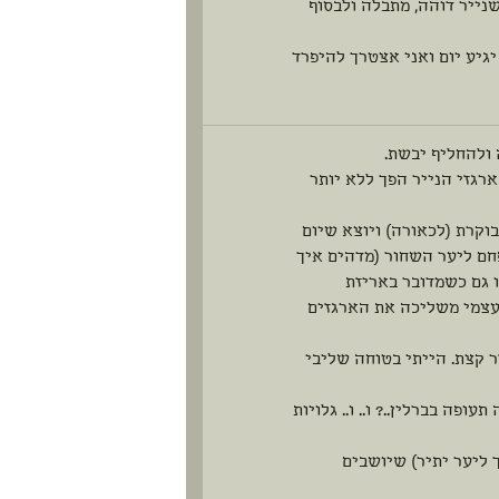
נייר דוהה, מתבלה ולבסוף
יגיע יום ואני אצטרך להיפרד
 ולהחליף יבשת.
רגזי הנייר הפך ללא יותר
קרת (לכאורה) ויוצא שיום
פחם ליער השחור (מדהים איך
ו גם כשמדובר באריזת
ת עצמי משליכה את הארגזים
ר קצת. הייתי בטוחה שליבי
פה בברלין..? ו.. ו.. גלויות
 ליער יתיר) שיושבים