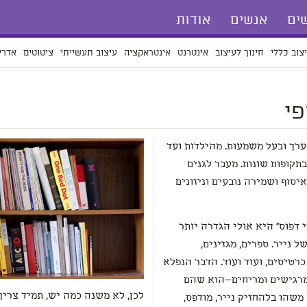
ים
אנשים
אודות
צוב כללי
חינוך לעיצוב
אינטרנט
אינטראקציה
עיצוב תעשייתי
ציטוטים
אדרי
פי
 ערך ובעל משמעות. מהילדות ועד
בתקופות שונות. מעבר לגנים
 איסוף ושמירה
נובעים וניזונים
רי דפוס" היא אולי הגדרה יותר
 נייר. ספרים, מגזינים,
 כרטיסים, ועוד ועוד. הדבר הנפלא
מרגישים ומריחים—הוא שהם
משהו בלהחזיק נייר, מודפס,