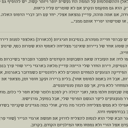
אל) וההשתלטות על המסה הזו נעשית יותר ויותר קשה. יש להוסיף גם ש
. הוא גם מתקמט ונקרע אם לא שומרים עליו כיאות.
דה, אם אתה תוהה, עדיין נמצאת אצלי. יחד עם רוב דברי הדפוס האלה. 
 או שמישהו יפריד אותם ממני…
 עברתי חוייה מטהרת. בנסיבות חגיגיות (לכאורה) נאלצתי לפנות דירה
ן שסוג אחד של ניירות שאינני מצליחה לאסוף הוא שטרות כסף, שינוע א
זיה.
פו לזה את העובדה שאת השבועות הקודמים למעבר העברתי בשיכרות מבו
הנסיעה, דירת החדר שלי הייתה עדיין מלאה בארגזי נייר שווי ערך בנ
הפיזיקה הנוגעים לנפחים הופכים ללא רלוונטיים כשמדובר באגרנות, א
ות.. אבל זה באמת לפוסט אחר). בלית ברירה ועקב חוסר זמן, מצאתי א
מחזור ללא מיון, אך עם המון סנטימנטים.
 שבועות חלפו מאז, ואני יכולה רק לסכם ולומר שלא חסר לי כלום. מוז
ר מגעגועים ליער הגשם הפרטי שלי, אבל בפועל, גורנישט.
פילו לא ממש מצליחה לזכור מה נזרק. אולי כמה מגזינים שקניתי בשדה תעו
 בבודפשט? וזהו.
ר הבא שלי הוא לנסות להצליח לזרוק את חמשת ארגזי הנייר (שווי ערך
דם אצל הורי ולא נפתחו מאז המילניום הקודם. בקרוב.