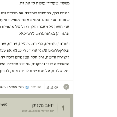
מַמָּשִׁי, שעדיין עושה לי את זה.
בנוסף לכך, כמישהו שמבלה את מרבית זמנו
שאותה אני אוהב ומוצא מאוד מספקת ומעני
אני נשען על מאגר הולך וגדל של אוספים ו
הזמן רק באותו מרחב ערטילאי.
‎תמונות, פונטים, גרידים, צבעים, צורות, שו
האלקטרונים שאני אוגר כדי לבצע את עבוד
ליצירה חדשה, ורק חלק קטן מהם זוכה להת
ההשראה שלי ובתקווה, גם של אחרים. השא
ומקוטלגים, על־מנת שיוכלו יום אחד, להפוך
6
השראה
נייר
ספרים
עיצוב
/
/
15.12.09
1
יואב מלניק
נשמע
יום חמישי
17.12.2009, 21:39