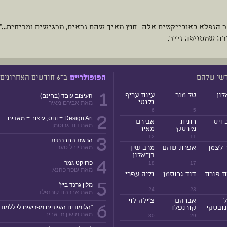
ר הנפלא באובייקטים אלה—חוץ מאיך שהם נראים, מרגישים ומריחים…" 
דה שמסניפה נייר.
דשי שלהם
ב־6 חודשים האחרונים
הפופולריים
1
לון
טל מור
עינת עריף -
העיצוב עובד (בחינם)
גלנטי
מאת אבירם מאיר
6
5
2
Design Art = ונוס, עיצוב = מאדים
 ויס
רונית
אבירם
מאת דוד גרוסמן
מירסקי
מאיר
3
12
11
הרשת החברתית
 לצמן
אפרת שהם
מרב שין
מאת יובל סער
בן־אלון
4
פרויקט גמר
18
17
מאת עופר כהנא
ת פורת
דוד גרוסמן
גליה עפרי
5
מלון גרנד ביץ'
24
23
מאת אברהם קורנפלד
ל
אברהם
צ'ילה לוי
6
ובסקי
קורנפלד
"הלימודים העיוניים מפריעים לי ללמוד!
מאת מושון זר אביב
30
29