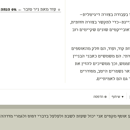
☼ עוד מאת
ניר טובר
← 0% הנחה
 בעבודה בצורה דיגיטלית—
ינת—כדי לתקשר בצורה חזותית,
אובייקטים שונים שקיימים רוב
רות קוד, ועוד, הם חלק מהאוספים
תי. הם משמשים כאבני הבניין
ממש, וכך ממשיכים להזין את
ר נשמרים היטב, מסודרים
 גם הם לאמיתיים.
▼ שיתוף
⊕
הדפסה
 אוסף מקסים אני יכול שעות לשבת ולעלעל בדברי דפוס ולגמרי מזדהה 