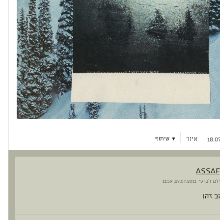
איור
▼ שיתוף
18.0
assaf
יום רביעי
27.07.2011, 11:59
ב זה!