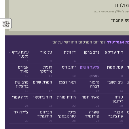
מולדת
יום ראשון
09.10.2011, 15:03
מש אהבתי
⚥︎
לפי יום הפרסום החודשי שלהם
ת אנטייטלד
דוד עדיקא
נדב ברקן
דן אלון
טל מור
עינת עריף -
גלנטי
6
5
4
3
2
ד
ענת ספרן
אלעד משען
יואב ויס
רונית
אבירם
מירסקי
מאיר
8
9 (היום)
10
11
12
ניב תשבי
טימור
תמר לצמן
אפרת שהם
מרב שין
דברה
בן־אלון
18
17
16
15
14
טליה
מאיה יופה
רונית פורת
דוד גרוסמן
גליה עפרי
זליגמן
24
23
22
21
20
ט
אבנר
שפרה
מיכל
אברהם
צ'ילה לוי
פינצ'ובר
קורנפלד
טורנובסקי
קורנפלד
30
29
28
27
26