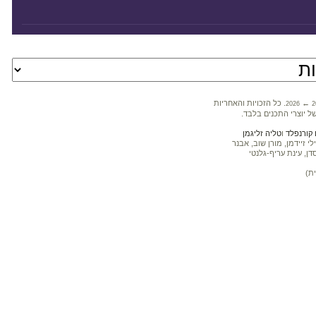
←
. כל הזכויות והאחריות
2026
2
ל יוצרי התכנים בלבד.
קורנפלד
ו
טליה זליגמן
 זיידמן, מורן שוב, אבנר
דן, עינת עריף-גלנטי
ת)