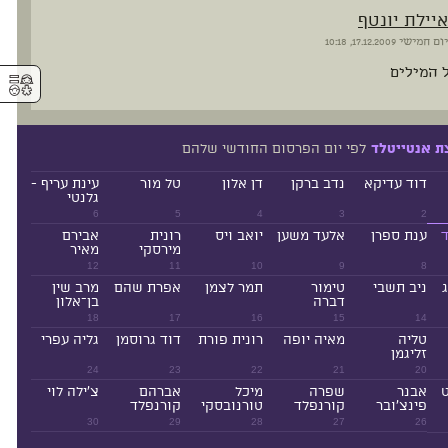
איילת יונטף
יום חמישי
17.12.2009, 10:18
 המילים
⚥︎
לפי יום הפרסום החודשי שלהם
ת אנטייטלד
דוד עדיקא
נדב ברקן
דן אלון
טל מור
עינת עריף -
גלנטי
6
5
4
3
2
ד
ענת ספרן
אלעד משען
יואב ויס
רונית
אבירם
מירסקי
מאיר
12
11
10
9
8
ניב תשבי
טימור
תמר לצמן
אפרת שהם
מרב שין
דברה
בן־אלון
18
17
16
15
14
טליה
מאיה יופה
רונית פורת
דוד גרוסמן
גליה עפרי
זליגמן
24
23
22
21
20
ט
אבנר
שפרה
מיכל
אברהם
צ'ילה לוי
פינצ'ובר
קורנפלד
טורנובסקי
קורנפלד
30
29
28
27
26