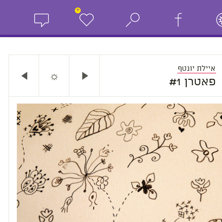
+
איילת יונטף
☼
פאטרן #1