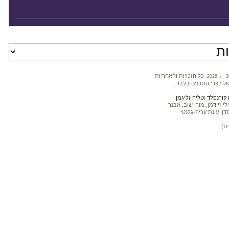
←
. כל הזכויות והאחריות
2026
2
ל יוצרי התכנים בלבד.
קורנפלד
ו
טליה זליגמן
 זיידמן, מורן שוב, אבנר
דן, עינת עריף-גלנטי
ת)