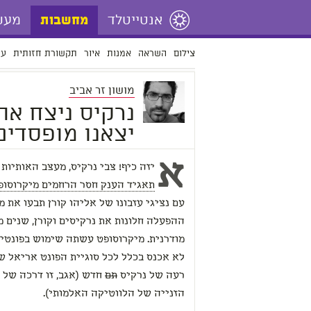
אנטייטלד
מעש
מחשבות
צילום
השראה
אמנות
איור
תקשורת חזותית
עי
מושון זר אביב
נרקיס ניצח את
יצאנו מופסדים
א
יזה כיף! צבי נרקיס, מעצב האותיות
תאגיד הענק חסר הרחמים מיקרוסופ
עם נציגי עזבונו של אליהו קורן תבעו את
ההפעלה חלונות את נרקיסים וקורן, שנים 
מודרנית. מיקרוסופט עשתה שימוש בפונטים
לא אכנס בכלל לכל סוגיית הפונט אריאל 
רעה של נרקיס
תם
חדש (אגב, זו דרכה של 
הזנייה של הלווטיקה האלמותי).