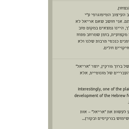
צחון.
העיצוב הטיפוגרפי ע"י
ותם. אני חושב שאם אריאל לא
, היינו נמצאים במקום טוב
 מקצועית, בזמן שמרחב פתוח
נים כנכסי תרבות שלנו ולא
קויים זולים.
 ברוך גורקין, יוצר "אריאל"
עבריים של מונוטייפ, אלא
Interestingly, one of the pl
development of the Hebrew fon
 לעשות את "אריאל" – אות
שימוש בנרקיסים ובקורן…