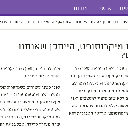
ים
אנשים
אודות
צוב כללי
חינוך לעיצוב
אינטרנט
אינטראקציה
עיצוב תעשייתי
ציטוטים
אדרי
 מיקרוסופט, הייתכן שאנחנו
?
 האגדי
ניצח בתביעה שלו נגד
מבחינה חוקית, שכן נגזר מקביעת 
ט
. נרקיס (
שנפטר לאחרונה
) יחד
אותם זכויות יוצרים.
 מיקרוסופט על ששילבה במערכת
לפני כשני עשורים כשמיקרוסופט 
מהפונטים החשובים בעברית
הראוי היה שיתאמו את הדבר עם ה
 ללא שום פיצוי למעצבים ואני
מעצבים פעילים וישכרו את שירות
שקשה שלא להודות שהוא גרסה
את איכות הדיגיטציה וגם מכבד א
מיקרוסופט, אריאל האנגלית הוא
זאת. מיקרוסופט ידועה כתאגיד חס
שלה מעורר סלידה. אבל בנוגע לתב