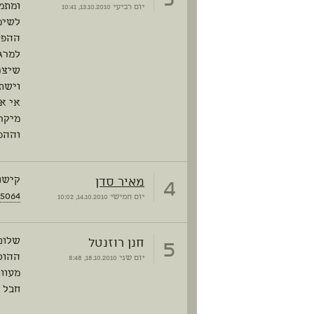
ומתמז
יום רביעי
13.10.2010, 10:41
לשימ
ההפעלה 
למרג
שיצר
וישת
אי אפ
מיקר
וההפצ
4
מאיר סדן
קישור
75064
יום חמישי
14.10.2010, 10:02
5
חנן רוזנטל
שלום 
ההוכ
יום שני
18.10.2010, 8:48
מעוות
חבל 