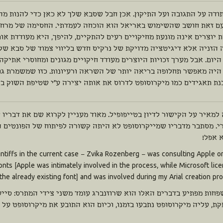
תודה על התגובה ועל התיקון. אכן חבל שסבא שלך לא כאן כדי להנות מהנ
עם זאת חושב שהשימוש באריאל הוא הוכחה לעמדתי. החסימה של מרחב 
ת יוצרים אינה מונעת מחיקויים רעים להתקיים, להיפך, היא מעודדת א
הזניה אלא דיגיטציה מדויקת של נרקיס חדש בליווי צמוד של סבא שלך
היום. אבל מערך זכויות היוצרים מעודד חיקויים מגונים ומחוסרי אתיקה
 היה מאפשר תחלופה בריאה יותר של השראה ורעיונות. כזו שמשמרת גופ
ת תאגידים כמו מיקרוסופט לדרוס את אותה יצירה ע"י שטיפת השוק בחי
למאיר על הקישור לדיון בטייפופיל. מאוד מעניין לקרוא שם את דבריו של
י. מסתבר מדבריו שמייקרוסופט לא היתה קשורה לפיתוח של הפונטים ה
 אפל!
aintiffs in the current case – Zvika Rozenberg – was consulting Apple o
ts [Apple was intimately involved in the process, while Microsoft lic
the already existing font] and was involved during my Arial creation pro
פחות מפתיע בדברים האלו הוא שרוזנברג עומד משני צידי המתרס: סייע
ת, עליה מיקרוסופט נתבעו בזמנו, וכיום הוא התובע את מיקרוסופט על 