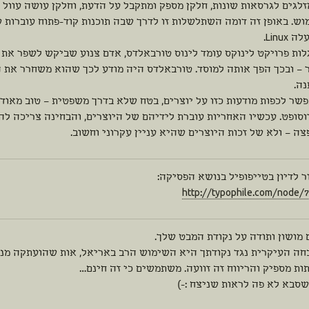
לגים לגרסאות שונות, חלקן מספק ומתקבל על הדעת, וחלקן עושה עוול ל
וש. באופן זה דומה השתלשלות זו לדרך שבה תוכנות קוד-פתוח עוברות 
Linux.
לות פרויקט לינוקס עומד לינוס טורבאלדס, אדם צנוע שביקש לשפר א
 – ובכך הפך אותה למוסד. טורבאלדס היה מודע לכך שהוא משחרר את ה
נה.
שר לכפות מודעות כזו על יוצרים, בטח שלא בדרך משפטית – טוב מאוד ש
וסופט. עכשיו האחריות עוברת לידיהם של היוצרים, והבחינה צריכה לה
ה – ולא של זכות היוצרים שהיא עניין עקרוני וחשוב.
 לדיון בטייפופיל בנושא הפסיקה:
http://typophile.com/node/
מושון ותודה על נקודת המבט שלך.
חה העיקרית נגד נקודתך היא השימוש הרב באריאל, אות שהועתקה מנר
ות מספיק והריווח זה זוועה. משתמשים כי זה חינם…
שסבא לא פה לראות שניצח :-)