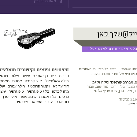
מאת מירב פרץ
©
←
. כל הזכויות והאחריות
חיפושים נפוצים וקישורים מומלצים
2026
2009
UN
נים היא של יוצרי התכנים בלבד.
תרבות
בית
נוף אורבני
עיצוב
צילום
פונטי
הילה שאלתיאלי
איציק רנרט
אמנות
מאמרים
ם:
אברהם קורנפלד
ו
טליה זליגמן
דוד עדיקא
ויקטור פרוסטיג
הילה עמרם
יעל 
עבר: גילי זיידמן, מורן שוב, אבנר
ר, מאיר סדן, עינת עריף-גלנטי
מתן ליברמן
בלוג טיפוגרפיה
טיפוגרפיה
עיצו
פרסום
בלוג אמנות
עיצוב מוצר
מאיר סדן
נ
(כלנית)
3.5.0
רוני אדרי
עיצוב והשראה
ציטוטים
:
אאא