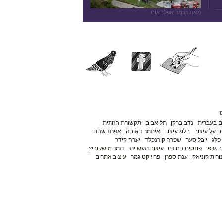
מאת תומר אפלבאום
ם בעברית
נדב ברקן
תל אביב
תקשורת חזותית
 על עיצוב
בלוג עיצוב
איתמר דאובה
אפרת שהם
פלג
יובל סער
שפרה קורנפלד
יערה קידר
ב גרפי
פונטים בחינם
עיצוב תעשייתי
תמר מושקוביץ
ורית קוניאק
ענת ספרן
פרוייקט גמר
עיצוב אתרים