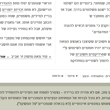
, שמחתי. בינתיים הם ישלמו
הראוי שגופנים יפלו תחת
ההגדרה 
ה, אבל ישנם תשלומים בדרך. אבל אז
הרישום), לא תחת
זכויות יוצרים
ים. מסתבר ש
בניין למילים, משפטים, שפה כתו
הכתב ומזינים אותו. אני מאמין ש
וקבע כי גופנים זכאים להגנה
פועלם, אבל לא במחיר נעילה של 
 המדגמים."
אני חושש שהנצחון של מעצבי הע
ם חשובים שעוצבו באמצע המאה
אני אשמח לשמוע מה אתם חושבים
רית יהיו חסומים לשימוש ע"י
ש ש
פרויקטים חשובים
של
☼ עוד מאת
מושון זר אביב
← אוריא
ם עלולים להפוך לשנויים במחלוקת
רים
טיפוגרפיה
עיצוב
▼ שיתוף
⊕
הדפסה
/
/
 טוב. אם לא תהיה לנו ברירה – נצטרך לפתוח את העיניים ולהתחיל ל
רות. לא נוכל לברוח אל המחוזות הנעימים והמוכרים של האותיות הקלא
תמש בפונטים איכותיים (לא בכאלה שנמכרים "על המשקל").