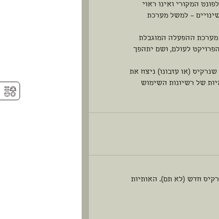
פונט המקורי ואינו ראוי
שינויים – למשל מערכת
ת מערכת ההפעלה המוגבלת
פרויקט לעולם, ושם יתהפך
נרקיס (או עזבונו) ניצח את
יות של רשיונות השימוש
⚥︎
קיס חדש (לא תם). האותיות