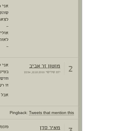
אני ר
שהשו
לצאת
–
אולי
לאותי
–
2
מושון זר אביב
אני ל
בטיפו
יום שלישי
12.10.2010, 22:54
חדשי
זו רע
אבל א
Pingback:
Tweets that mention this
3
מאיר סדן
פונט