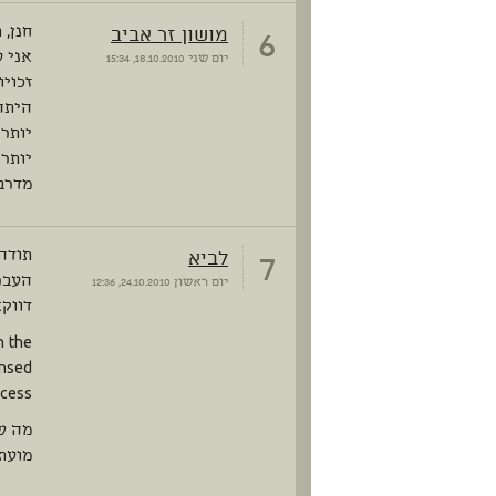
6
מושון זר אביב
חנן, 
אני 
יום שני
18.10.2010, 15:34
זכויו
היתה 
יותר 
יותר
מדרבנ
7
לביא
תודה 
העבר
יום ראשון
24.10.2010, 12:36
דווקא
n the
ensed
cess.
מה ש
מועתק