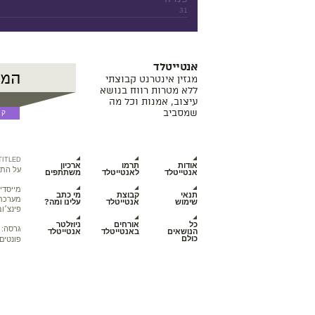
31
אנטייטלד
מגזין אינטרנט קבוצתי
ללא מטרות רווח בנושא
עיצוב, אמנות וכל מה
שמסביב
TITLED
אודות
תרמו
ארכיון
על התכ
אנטייטלד
לאנטייטלד
משתתפים
מייסדי
תנאי
קבוצת
מי כתב
מערכת מ
שימוש
אנטייטלד
עלינו ומה?
פינצ׳וב
כל
אורחים
ניוזלטר
גרסה:
הנושאים
באנטייטלד
אנטייטלד
כולם
פונטים