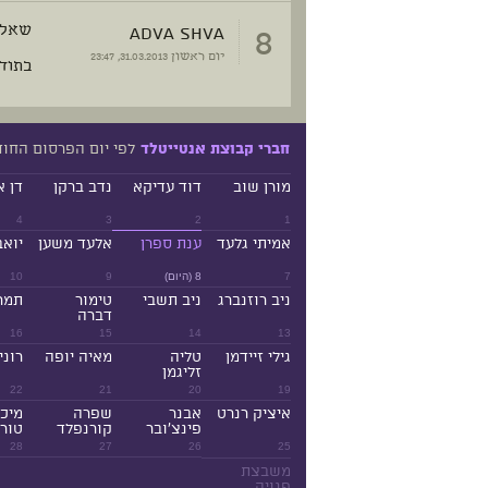
8
Adva shva
שאלה
יום ראשון
31.03.2013, 23:47
בתוד
לפי יום הפרסום החו
חברי קבוצת אנטייטלד
מורן שוב
דוד עדיקא
נדב ברקן
דן א
4
3
2
1
אמיתי גלעד
ענת ספרן
אלעד משען
יואב
7
8 (היום)
9
10
ניב רוזנברג
ניב תשבי
טימור
תמר
דברה
16
15
14
13
גילי זיידמן
טליה
מאיה יופה
רוני
זליגמן
22
21
20
19
איציק רנרט
אבנר
שפרה
מיכ
פינצ'ובר
קורנפלד
טורנ
28
27
26
25
משבצת
פנויה