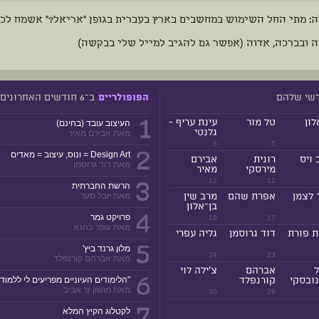
: מתי החל השימוש במחשבים בארץ בעברית בגופן "אריאל?" אשמח לכל
ה ובברכה, אדוה (אפשר גם להגיב למייל שלי בבקשה)
דשי שלהם
ב־6 חודשים האחרונים
הפופולריים
1
לון
טל מור
עינת עריף -
העיצוב עובד (בחינם)
גלנטי
מאת אבירם מאיר
6
5
2
Design Art = ונוס, עיצוב = מאדים
 ויס
רונית
אבירם
מאת דוד גרוסמן
מירסקי
מאיר
3
12
11
הרשת החברתית
 לצמן
אפרת שהם
מרב שין
מאת יובל סער
בן־אלון
4
פרויקט גמר
18
17
מאת עופר כהנא
ת פורת
דוד גרוסמן
גליה עפרי
5
מלון גרנד ביץ'
24
23
מאת אברהם קורנפלד
ל
אברהם
צ'ילה לוי
6
ובסקי
קורנפלד
"הלימודים העיוניים מפריעים לי ללמוד!
מאת מושון זר אביב
30
29
7
לקטלוג הקיץ המלא