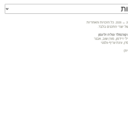
←
. כל הזכויות והאחריות
2026
2
ל יוצרי התכנים בלבד.
קורנפלד
ו
טליה זליגמן
 זיידמן, מורן שוב, אבנר
דן, עינת עריף-גלנטי
ת)