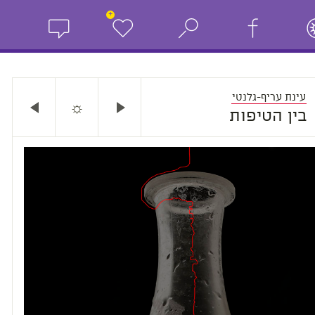
+
עינת עריף-גלנטי
☼
בין הטיפות