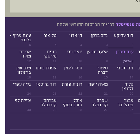
ה?
לפי יום הפרסום החודשי שלהם
ת אנטייטלד
דוד עדיקא
נדב ברקן
דן אלון
טל מור
עינת עריף -
גלנטי
6
5
4
3
2
ד
ענת ספרן
אלעד משען
יואב ויס
רונית
אבירם
מירסקי
מאיר
8 (היום)
9
10
11
12
ניב תשבי
טימור
תמר לצמן
אפרת שהם
מרב שין
דברה
בן־אלון
18
17
16
15
14
טליה
מאיה יופה
רונית פורת
דוד גרוסמן
גליה עפרי
זליגמן
24
23
22
21
20
ט
אבנר
שפרה
מיכל
אברהם
צ'ילה לוי
פינצ'ובר
קורנפלד
טורנובסקי
קורנפלד
30
29
28
27
26