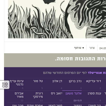
איור
▼ שיתוף
24.05
ות התגובות חסומה.
לפי יום הפרסום החודשי שלהם
ת אנטייטלד
דוד עדיקא
נדב ברקן
דן אלון
טל מור
עינת עריף -
⚥︎
גלנטי
6
5
4
3
2
ד
ענת ספרן
אלעד משען
יואב ויס
רונית
אבירם
מירסקי
מאיר
8
9 (היום)
10
11
12
ניב תשבי
טימור
תמר לצמן
אפרת שהם
מרב שין