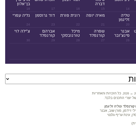
דברה
בן־אלון
18
17
16
15
14
טליה
מאיה יופה
רונית פורת
דוד גרוסמן
גליה עפרי
זליגמן
24
23
22
21
20
ט
אבנר
שפרה
מיכל
אברהם
צ'ילה לוי
פינצ'ובר
קורנפלד
טורנובסקי
קורנפלד
30
29
28
27
26
←
. כל הזכויות והאחריות
2026
2
ל יוצרי התכנים בלבד.
קורנפלד
ו
טליה זליגמן
 זיידמן, מורן שוב, אבנר
דן, עינת עריף-גלנטי
ת)