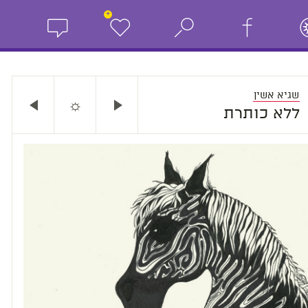
+
שגיא אשין
☼
ללא כותרת