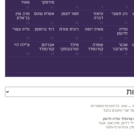
מירסקי
מאיר
12
11
10
9
8
ניב תשבי
טימור
תמר לצמן
אפרת שהם
מרב שין
דברה
בן־אלון
18
17
16
15
14
טליה
מאיה יופה
רונית פורת
דוד גרוסמן
גליה עפרי
זליגמן
24
23
22
21
20
ט
אבנר
שפרה
מיכל
אברהם
צ'ילה לוי
פינצ'ובר
קורנפלד
טורנובסקי
קורנפלד
30
29
28
27
26
←
. כל הזכויות והאחריות
2026
2
ל יוצרי התכנים בלבד.
קורנפלד
ו
טליה זליגמן
 זיידמן, מורן שוב, אבנר
דן, עינת עריף-גלנטי