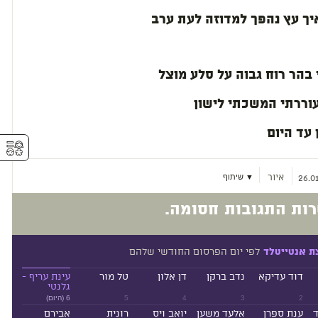
יך עץ נהפך למדוזה לעת ערב
בהר רוח גבוה על סלע מוצל
ררתי המשכתי לישון
 עד היום
⚥︎
איור
▼ שיתוף
26.01
ות התגובות חסומה.
לפי יום הפרסום החודשי שלהם
ת אנטייטלד
דוד עדיקא
נדב ברקן
דן אלון
טל מור
עינת עריף -
גלנטי
2
3
4
5
6 (היום)
ד
ענת ספרן
אלעד משען
יואב ויס
רונית
אבירם