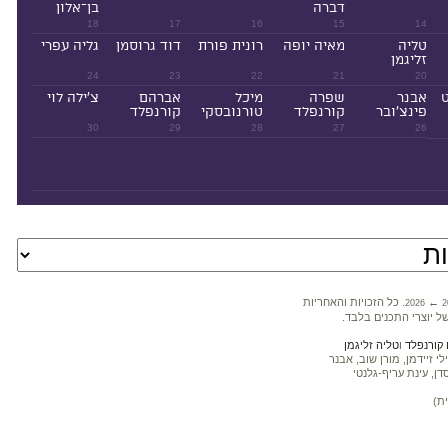
דברה
בן־אלון
18
17
16
15
14
טליה
מאיה יופה
רונית פורת
דוד גרוסמן
גליה עפרי
זליגמן
24
23
22
21
20
ט
אבנר
שפרה
מיכל
אברהם
צ'ילה לוי
פינצ'ובר
קורנפלד
טורנובסקי
קורנפלד
30
29
28
27
26
←
. כל הזכויות והאחריות
2026
2
ל יוצרי התכנים בלבד.
קורנפלד
ו
טליה זליגמן
 זיידמן, מורן שוב, אבנר
דן, עינת עריף-גלנטי
ת)