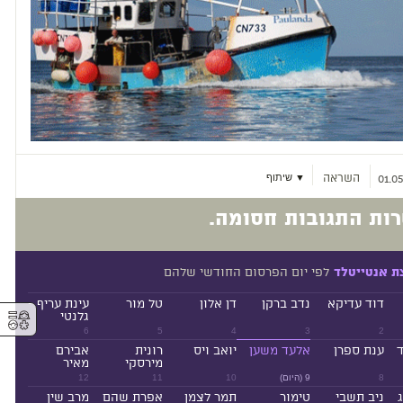
השראה
▼ שיתוף
01.05
ות התגובות חסומה.
לפי יום הפרסום החודשי שלהם
ת אנטייטלד
דוד עדיקא
נדב ברקן
דן אלון
טל מור
עינת עריף -
⚥︎
גלנטי
6
5
4
3
2
ד
ענת ספרן
אלעד משען
יואב ויס
רונית
אבירם
מירסקי
מאיר
8
9 (היום)
10
11
12
ניב תשבי
טימור
תמר לצמן
אפרת שהם
מרב שין