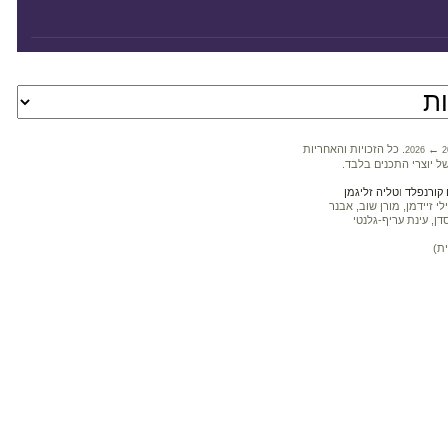
←
. כל הזכויות והאחריות
2026
2
ל יוצרי התכנים בלבד.
קורנפלד
ו
טליה זליגמן
 זיידמן, מורן שוב, אבנר
דן, עינת עריף-גלנטי
ת)