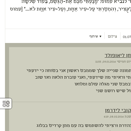
נביא עמוס: "מָנַעְתִּי מִכֶּם אֶת-הַגֶּשֶׁם, בְּעוֹד שְׁלֹשָׁה
ַקָּצִיר, וְהִמְטַרְתִּי עַל-עִיר אֶחָת, וְעַל-עִיר אַחַת לֹא…" [עמוס
צילום
▼ שיתוף
01.07
חן ליאופולד
יום חמישי
09.01.2014, 11:55
תמונה שנייה שלך שממבט ראשון אני בטוחה כי ידעתי
י וראיתי מה שידעתי, ואני עוברת הלאה ואז שוב
במבט שני מגלה עולם ומלואו
זל שיש רושם שני
⚥︎
קובי לידרמן
שבת
08.02.2014, 6:19
נהדרת ורציתי להשתמש בה עם מתן קרדיט בבלוג