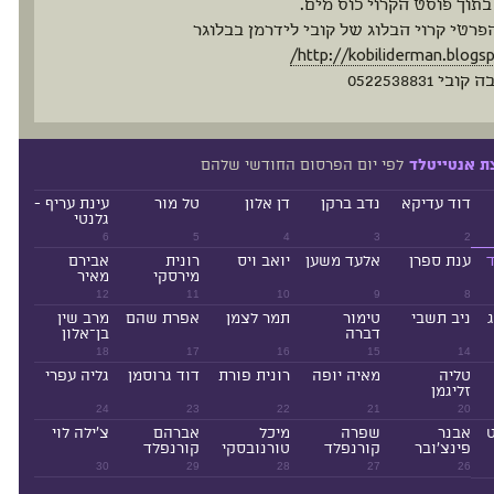
תוך פוסט הקרוי כוס מים.
פרטי קרוי הבלוג של קובי לידרמן בבלוגר
http://kobiliderman.blogspo
י 0522538831
לפי יום הפרסום החודשי שלהם
ת אנטייטלד
דוד עדיקא
נדב ברקן
דן אלון
טל מור
עינת עריף -
גלנטי
6
5
4
3
2
ד
ענת ספרן
אלעד משען
יואב ויס
רונית
אבירם
מירסקי
מאיר
12
11
10
9
8
ניב תשבי
טימור
תמר לצמן
אפרת שהם
מרב שין
דברה
בן־אלון
18
17
16
15
14
טליה
מאיה יופה
רונית פורת
דוד גרוסמן
גליה עפרי
זליגמן
24
23
22
21
20
ט
אבנר
שפרה
מיכל
אברהם
צ'ילה לוי
פינצ'ובר
קורנפלד
טורנובסקי
קורנפלד
30
29
28
27
26