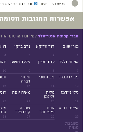
איור
זכרון
חום
טבע
תרבו
/
/
/
21.07.13
אפשרות התגובות חסומה.
לפי יום הפרסום החו
חברי קבוצת אנטייטלד
מורן שוב
דוד עדיקא
נדב ברקן
דן א
4
3
2
1
אמיתי גלעד
ענת ספרן
אלעד משען
יואב
10
9
8
7
ניב רוזנברג
ניב תשבי
טימור
תמר
דברה
16
15
14
13
גילי זיידמן
טליה
מאיה יופה
רוני
זליגמן
22
21
20
19
איציק רנרט
אבנר
שפרה
מיכ
פינצ'ובר
קורנפלד
טורנ
28
27
26
25
משבצת
פנויה