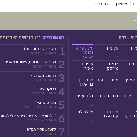
ת
▼ שיתוף
⊕
הדפסה
דשי שלהם
ב־6 חודשים האחרונים
הפופולריים
1
לון
טל מור
עינת עריף -
העיצוב עובד (בחינם)
גלנטי
מאת אבירם מאיר
5
6 (היום)
2
Design Art = ונוס, עיצוב = מאדים
 ויס
רונית
אבירם
מאת דוד גרוסמן
מירסקי
מאיר
3
12
11
הרשת החברתית
 לצמן
אפרת שהם
מרב שין
מאת יובל סער
בן־אלון
4
פרויקט גמר
18
17
מאת עופר כהנא
ת פורת
דוד גרוסמן
גליה עפרי
5
מלון גרנד ביץ'
24
23
מאת אברהם קורנפלד
ל
אברהם
צ'ילה לוי
6
ובסקי
קורנפלד
"הלימודים העיוניים מפריעים לי ללמוד!
מאת מושון זר אביב
30
29
7
לקטלוג הקיץ המלא
מאת מירב פרץ