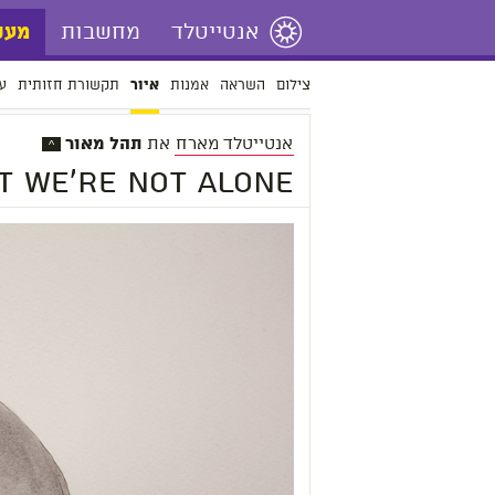
אנטייטלד
מחשבות
מעש
צילום
השראה
אמנות
תקשורת חזותית
ע
איור
אנטייטלד מארח
את
תהל מאור‎
^
t we're not alone