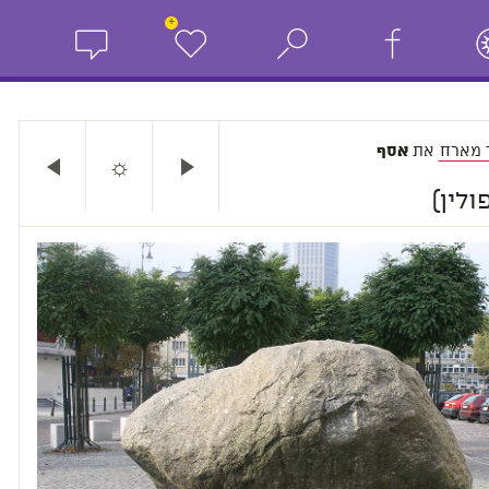
+
 מארח
את
אסף
☼
ולין)