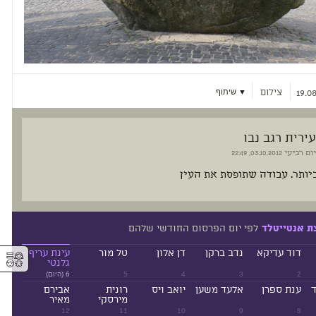
צילום
▼ שיתוף
19.08
עירית רגב נבו
יום רביעי
03.10.2012, 22:49
יותר. עבודה שתופסת את העין
לפי יום הפרסום החודשי שלהם
ת אנטייטלד
דוד עדיקא
נדב ברקן
דן אלון
טל מור
עינת עריף -
⚥︎
גלנטי
2
3
4
5
6 (היום)
ד
ענת ספרן
אלעד משען
יואב ויס
רונית
אבירם
מירסקי
מאיר
12
11
10
9
8