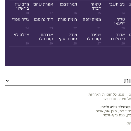
ניב תשבי
טימור
תמר לצמן
אפרת שהם
מרב שין
דברה
בן־אלון
18
17
16
15
14
טליה
מאיה יופה
רונית פורת
דוד גרוסמן
גליה עפרי
זליגמן
24
23
22
21
20
ט
אבנר
שפרה
מיכל
אברהם
צ'ילה לוי
פינצ'ובר
קורנפלד
טורנובסקי
קורנפלד
30
29
28
27
26
←
. כל הזכויות והאחריות
2026
2
ל יוצרי התכנים בלבד.
קורנפלד
ו
טליה זליגמן
 זיידמן, מורן שוב, אבנר
דן, עינת עריף-גלנטי
ת)