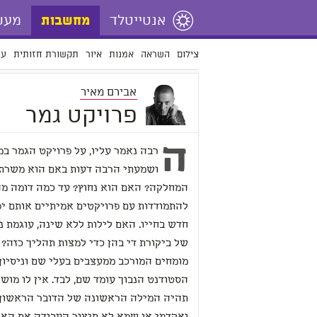
אנטייטלד
מעש
מחשבות
צילום
השראה
אמנות
איור
תקשורת חזותית
עי
אבירם מאיר
פרויקט גמר
ה
רבה נאמר עליו, על פרויקט הגמר במ
ושמעתי הרבה דעות באם הוא משרת 
המחלקה? האם הוא נחוץ? עד כמה דומה מהל
להתמודדות עם פרויקטים אמיתיים אותם יפ
חדש בחייו. האם לילות ללא שינה, עוגמת נ
של ביקורת די בהן כדי למצות תהליך כזה? 
מומחים המורכב ממעצבים בעלי שם וניסיון,
הסטודנט הנבוך עומד שם, לבד. אין לו מושג
תהיה המילה הראשונה של הדובר הראשון ב