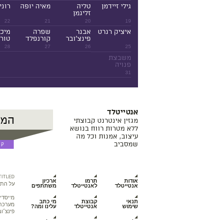
גילי זיידמן
טליה
מאיה יופה
רוני
זליגמן
22
21
20
19
איציק רנרט
אבנר
שפרה
מיכ
פינצ'ובר
קורנפלד
טורנ
28
27
26
25
משבצת
פנויה
31
אנטייטלד
מגזין אינטרנט קבוצתי
ללא מטרות רווח בנושא
עיצוב, אמנות וכל מה
שמסביב
TITLED
אודות
תרמו
ארכיון
על התכ
אנטייטלד
לאנטייטלד
משתתפים
מייסדי
תנאי
קבוצת
מי כתב
מערכת מ
שימוש
אנטייטלד
עלינו ומה?
פינצ׳וב