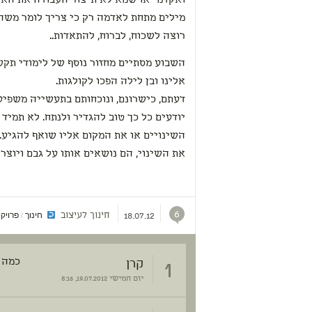
ואקדמי או שמא לא תיצור העבודה את האי
מילים מתחת לאדמה רק כי צריך לומר משהו
רוצה לשכוח, לברוח, להתאדות..
השבוע מסתיים מחזור נוסף של לימודי תק
אלינו ובן לילה הפכו לקולגות.
דעתם, כישרונם, ונוכחותם בתעשייה משפיעי
יודעים כל כך טוב להגדיר ולנתח. לא תמיד
השינויים או את המקום אליו שואף להגיע
את השינוי, הם נושאים אותו על גבם ויוצר
6
חינוך לעיצוב
חינוך
פרויק
/
18.07.12
1
קרן
כמה 
יום חמישי
19.07.2012, 8:16