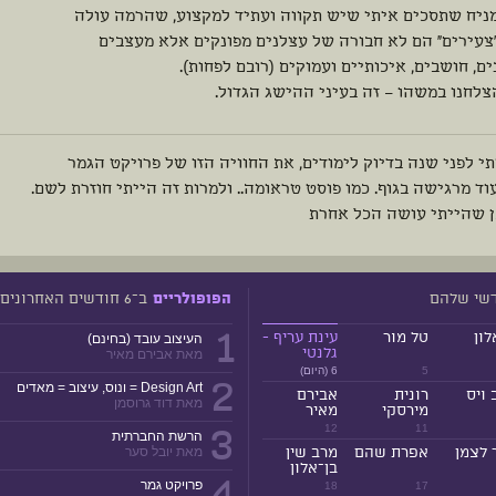
מניח שתסכים איתי שיש תקווה ועתיד למקצוע, שהרמה עולה
צעירים" הם לא חבורה של עצלנים מפונקים אלא מעצבים
ם, חושבים, איכותיים ועמוקים (רובם לפחות).
צלחנו במשהו – זה בעיני ההישג הגדול.
י לפני שנה בדיוק לימודים, את החוויה הזו של פרויקט הגמר
וד מרגישה בגוף. כמו פוסט טראומה.. ולמרות זה הייתי חוזרת לשם.
ן שהייתי עושה הכל אחרת
דשי שלהם
ב־6 חודשים האחרונים
הפופולריים
1
לון
טל מור
עינת עריף -
העיצוב עובד (בחינם)
גלנטי
מאת אבירם מאיר
5
6 (היום)
2
Design Art = ונוס, עיצוב = מאדים
 ויס
רונית
אבירם
מאת דוד גרוסמן
מירסקי
מאיר
3
12
11
הרשת החברתית
 לצמן
אפרת שהם
מרב שין
מאת יובל סער
בן־אלון
4
פרויקט גמר
18
17