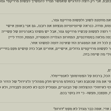
כתבת. אני רק רוצה להדגיש שאפשר תמיד להמשיך לעשות פרויקטי גמר 
את מוזמנת לשוב ולעשות פרויקט גמר..
מוס, תודה. כנראה שיומיומיות מנצחת את רובנו.. גם אני באופן אישי
י רוצה לעשות עכשיו פרויקט גמר, אבל יש משהו באנרגיות של עשייה
תה מלאה בסטודנטים, התחרות הגלויה והסמויה, המתח, והדד ליין
ן לכל זה את המסגרת הזו שאינה דומה למשהו אחר.
 לעשות פרויקטים גדולים, אישיים, אחרים אבל כזה עושים פעם בחייים
לי מה שיפה בזה.
ם,
הכל, ברכות על הצטרפותך לאנטייטלד.
י את מה שכתבת ואני בהחלט מרגיש חלק מתהליך ה״גידול״ של הדור המו
 לאיחולי ההצלחה של הבוגרים, וממליץ לכם לא לחכות לעבודה, ולא לה
, תעצבו, תעשו- כי זה בוער בכם.
אדי. אתה כבר מגדל לא מעט "דורות"