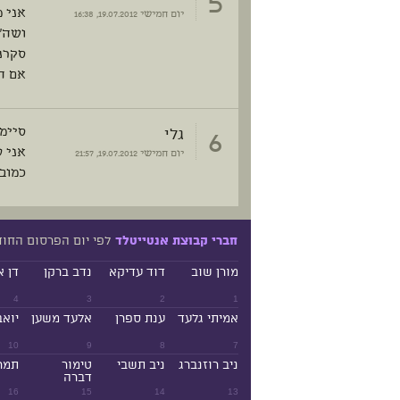
5
אני 
יום חמישי
19.07.2012, 16:38
ושה"
סקרני
אם ה
6
גלי
סיימת
אני ע
יום חמישי
19.07.2012, 21:57
כמוב
לפי יום הפרסום החו
חברי קבוצת אנטייטלד
מורן שוב
דוד עדיקא
נדב ברקן
דן א
4
3
2
1
אמיתי גלעד
ענת ספרן
אלעד משען
יואב
10
9
8
7
ניב רוזנברג
ניב תשבי
טימור
תמר
דברה
16
15
14
13