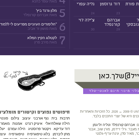
מאת עופר כהנא
ת פורת
דוד גרוסמן
גליה עפרי
5
מלון גרנד ביץ'
24
23
מאת אברהם קורנפלד
ל
אברהם
צ'ילה לוי
6
ובסקי
קורנפלד
"הלימודים העיוניים מפריעים לי ללמוד!
מאת מושון זר אביב
30
29
7
לקטלוג הקיץ המלא
מאת מירב פרץ
©
←
. כל הזכויות והאחריות
חיפושים נפוצים וקישורים מומלצים
2026
2009
UN
נים היא של יוצרי התכנים בלבד.
תרבות
בית
נוף אורבני
עיצוב
צילום
פונטי
הילה שאלתיאלי
איציק רנרט
אמנות
מאמרים
ם:
אברהם קורנפלד
ו
טליה זליגמן
דוד עדיקא
ויקטור פרוסטיג
הילה עמרם
יעל 
עבר: גילי זיידמן, מורן שוב, אבנר
ר, מאיר סדן, עינת עריף-גלנטי
מתן ליברמן
בלוג טיפוגרפיה
טיפוגרפיה
עיצו