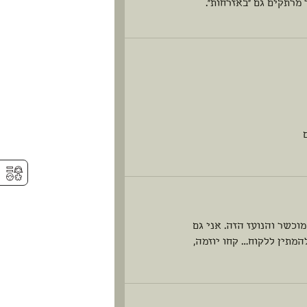
מרתקים גם "באזרחות".
⚥︎
כשר והנועז הזה. אני גם
מתין ללקוח… קחו יוזמה,