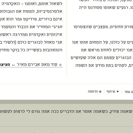
מפקט, הנוכחים בחדר יחפשו
לשאול אותם, ואותנו – האקדמיה ו
. רגעים שאותו סטודנט היה
אלטרנטיביות, למתוח את הגבולות
אינם ברורים. פרויקט גמר הוא אק
שורת חזותית. מעצבים שהצטרפו
חגיגי המחזיר את הכבוד והמעמד 
איכותית ואקדמית ממדרגה ראשונ
ם על כולנו, על התחום אותו אנו
אני מאחל לבוגרים כולם (ולשלי ב
 אנו יכולים לחזות מראש את
והתאהבות בעשייה כל בוקר מחדש
. הבוגרים עצמם הם אלה שעושים
☼ עוד מאת
אבירם מאיר
← העיצוב
ים, לעתים בתת מודע את השפה
ט גמר
▼ שיתוף
⊕
הדפסה
שאתה צודק. כשאתה אומר את הדברים ככה אתה גורם לי לרצות לעשות שו