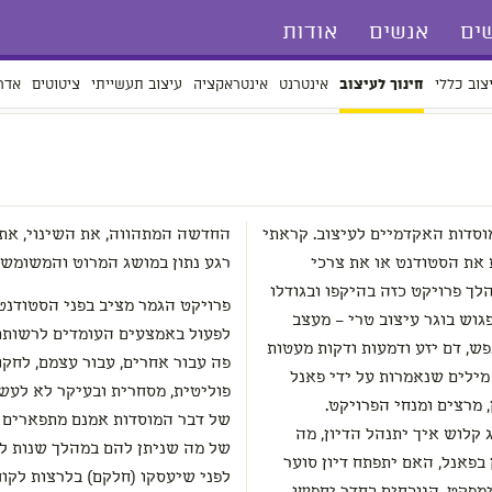
ים
אנשים
אודות
צוב כללי
אינטרנט
אינטראקציה
עיצוב תעשייתי
ציטוטים
אדר
חינוך לעיצוב
וסדות האקדמיים לעיצוב. קראתי
החדשה המתהווה, את השינוי, את
את הסטודנט או את צרכי
רגע נתון במושג המרוט והמשומש 
ך פרויקט כזה בהיקפו ובגודלו
פרויקט הגמר מציב בפני הסטודנט
גוש בוגר עיצוב טרי – מעצב
לפעול באמצעים העומדים לרשותם 
פש, דם יזע ודמעות ודקות מעטות
פה עבור אחרים, עבור עצמם, לחקו
מילים שנאמרות על ידי פאנל
פוליטית, מסחרית ובעיקר לא לעשות
 מרצים ומנחי הפרויקט.
של דבר המוסדות אמנם מתפארים ב
 קלוש איך יתנהל הדיון, מה
של מה שניתן להם במהלך שנות לי
פאנל, האם יתפתח דיון סוער
לפני שיעסקו (חלקם) בלרצות לקוח