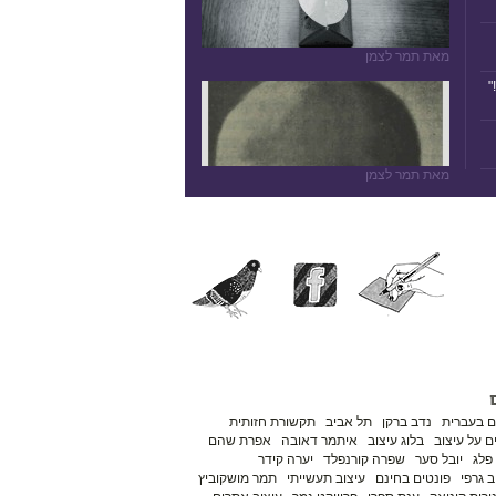
מאת תמר לצמן
"
מאת תמר לצמן
ם בעברית
נדב ברקן
תל אביב
תקשורת חזותית
 על עיצוב
בלוג עיצוב
איתמר דאובה
אפרת שהם
פלג
יובל סער
שפרה קורנפלד
יערה קידר
ב גרפי
פונטים בחינם
עיצוב תעשייתי
תמר מושקוביץ