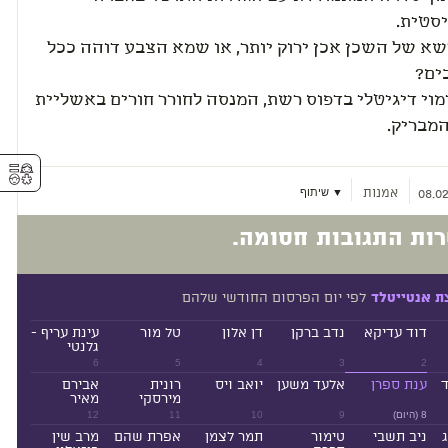
סטית.
א של השכן אכן ירוק יותר, או שמא הצבע דוהה ככל
ים?
מוי דיגיטלי בדפוס רשת, המנסה לחורר חורים באשליית
המבריק.
⚥︎
אמנות
▼ שיתוף
08.02
ות התגובות חסומה.
לפי יום הפרסום החודשי שלהם
ת אנטייטלד
דוד עדיקא
נדב ברקן
דן אלון
טל מור
עינת עריף -
גלנטי
6
5
4
3
2
ד
ענת ספרן
אלעד משען
יואב ויס
רונית
אבירם
מירסקי
מאיר
8 (היום)
9
10
11
12
ניב תשבי
טימור
תמר לצמן
אפרת שהם
מרב שין