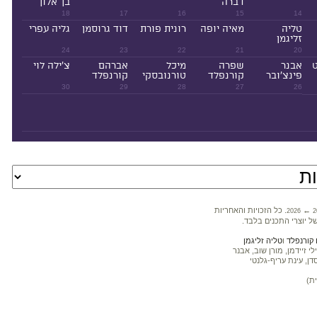
דברה
בן־אלון
18
17
16
15
14
טליה
מאיה יופה
רונית פורת
דוד גרוסמן
גליה עפרי
זליגמן
24
23
22
21
20
ט
אבנר
שפרה
מיכל
אברהם
צ'ילה לוי
פינצ'ובר
קורנפלד
טורנובסקי
קורנפלד
30
29
28
27
26
←
. כל הזכויות והאחריות
2026
2
ל יוצרי התכנים בלבד.
קורנפלד
ו
טליה זליגמן
 זיידמן, מורן שוב, אבנר
דן, עינת עריף-גלנטי
ת)