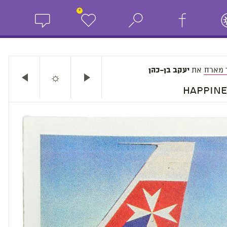
+
 מארח
את
יעקב בן-כהן
☼
Happine