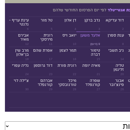
לפי יום הפרסום החודשי שלהם
ת אנטייטלד
דוד עדיקא
נדב ברקן
דן אלון
טל מור
עינת עריף -
גלנטי
6
5
4
3
2
ד
ענת ספרן
אלעד משען
יואב ויס
רונית
אבירם
מירסקי
מאיר
8
9 (היום)
10
11
12
ניב תשבי
טימור
תמר לצמן
אפרת שהם
מרב שין
דברה
בן־אלון
18
17
16
15
14
טליה
מאיה יופה
רונית פורת
דוד גרוסמן
גליה עפרי
זליגמן
24
23
22
21
20
ט
אבנר
שפרה
מיכל
אברהם
צ'ילה לוי
פינצ'ובר
קורנפלד
טורנובסקי
קורנפלד
30
29
28
27
26