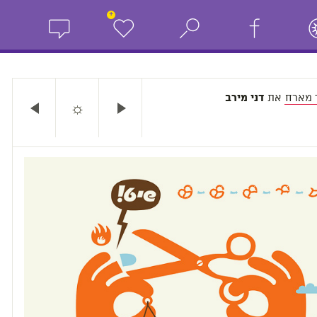
+
 מארח
את
דני מירב
☼