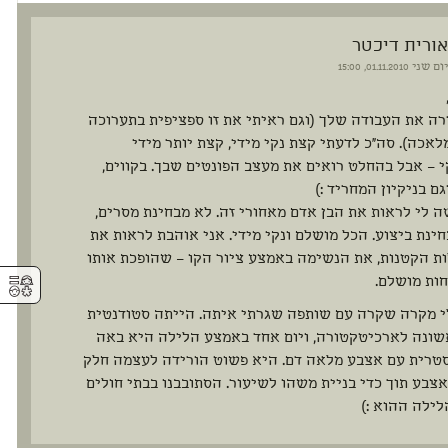
אורית דיכטר
יום שני
01.11.2010, 15:00
רה את העבודה שלך (וגם ראיתי את זו ספציפית בתערוכה
לאכה). סה"כ לדעתי קצת נקי מידי, קצת יותר מידי
 – אבל בהחלט רואים את מעצב הפונטים שבך. בקווים,
גם בניקיון המחריד :)
 לי לראות את הבן אדם מאחורי זה. לא מבחינת מסרים,
ינת ביצוע. הכל מושלם ונקי מידי. אני אוהבת לראות את
 הקטנות, את הנשימה באמצע ציור הקו – שהופכת אותו
⚥︎
ות מושלם.
י מקרה שקרה עם שותפה שגרתי איתה. הייתה סטודנטית
ונה לארכיטקטורה, ויום אחד באמצע הלילה היא באה
טרית עם אצבע מלאה דם. היא פשוט הורידה לעצמה חלק
צבע תוך כדי בניית משהו לשיעור. הסתובבנו בבתי חולים
ילה ההוא :)