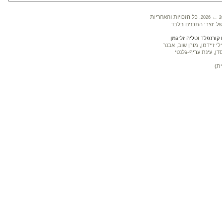
←
. כל הזכויות והאחריות
2026
2
ל יוצרי התכנים בלבד.
קורנפלד
ו
טליה זליגמן
 זיידמן, מורן שוב, אבנר
דן, עינת עריף-גלנטי
ת)