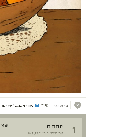
2
איור
מזון
משמש
עץ
פרי
/
/
/
/
03.01.10
1
יותם ס.
אחלה 
יום שישי
22.01.2010, 9:47