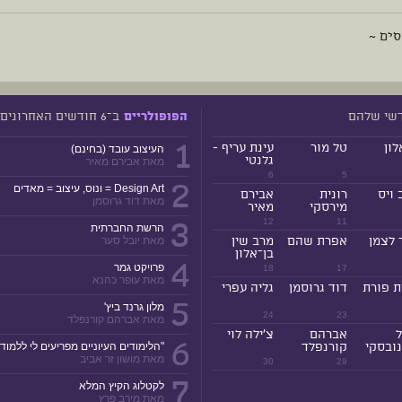
סים ~
דשי שלהם
ב־6 חודשים האחרונים
הפופולריים
1
לון
טל מור
עינת עריף -
העיצוב עובד (בחינם)
גלנטי
מאת אבירם מאיר
6
5
2
Design Art = ונוס, עיצוב = מאדים
 ויס
רונית
אבירם
מאת דוד גרוסמן
מירסקי
מאיר
3
12
11
הרשת החברתית
 לצמן
אפרת שהם
מרב שין
מאת יובל סער
בן־אלון
4
פרויקט גמר
18
17
מאת עופר כהנא
ת פורת
דוד גרוסמן
גליה עפרי
5
מלון גרנד ביץ'
24
23
מאת אברהם קורנפלד
ל
אברהם
צ'ילה לוי
6
ובסקי
קורנפלד
"הלימודים העיוניים מפריעים לי ללמוד!
מאת מושון זר אביב
30
29
7
לקטלוג הקיץ המלא
מאת מירב פרץ