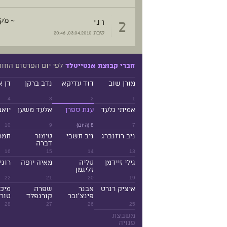
2
רני
~ מק
שבת
03.04.2010, 20:46
לפי יום הפרסום החו
חברי קבוצת אנטייטלד
מורן שוב
דוד עדיקא
נדב ברקן
דן א
4
3
2
1
אמיתי גלעד
ענת ספרן
אלעד משען
יואב
7
8 (היום)
9
10
ניב רוזנברג
ניב תשבי
טימור
תמר
דברה
16
15
14
13
גילי זיידמן
טליה
מאיה יופה
רוני
זליגמן
22
21
20
19
איציק רנרט
אבנר
שפרה
מיכ
פינצ'ובר
קורנפלד
טורנ
28
27
26
25
משבצת
פנויה