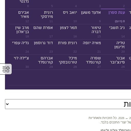
גלנטי
6
5
4
3
2
ד
ענת ספרן
אלעד משען
יואב ויס
רונית
אבירם
מירסקי
מאיר
8 (היום)
9
10
11
12
ניב תשבי
טימור
תמר לצמן
אפרת שהם
מרב שין
דברה
בן־אלון
18
17
16
15
14
טליה
מאיה יופה
רונית פורת
דוד גרוסמן
גליה עפרי
זליגמן
24
23
22
21
20
ט
אבנר
שפרה
מיכל
אברהם
צ'ילה לוי
פינצ'ובר
קורנפלד
טורנובסקי
קורנפלד
⚥︎
30
29
28
27
26
←
. כל הזכויות והאחריות
2026
2
ל יוצרי התכנים בלבד.
קורנפלד
ו
טליה זליגמן