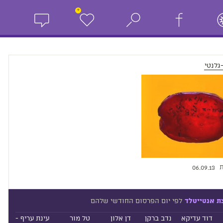
+
גלנטי
ת
06.09.13
לפי יום הפרסום החודשי שלהם
ת אנטייטלד
דוד עדיקא
נדב ברקן
דן אלון
טל מור
עינת עריף -