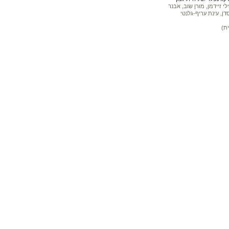
 זיידמן, מורן שוב, אבנר
דן, עינת עריף-גלנטי
ת)