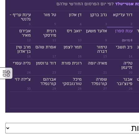
לפי יום הפרסום החודשי שלהם
ת אנטייטלד
דוד עדיקא
נדב ברקן
דן אלון
טל מור
עינת עריף -
גלנטי
6
5
4
3
2
ד
ענת ספרן
אלעד משען
יואב ויס
רונית
אבירם
מירסקי
מאיר
8 (היום)
9
10
11
12
ניב תשבי
טימור
תמר לצמן
אפרת שהם
מרב שין
דברה
בן־אלון
18
17
16
15
14
טליה
מאיה יופה
רונית פורת
דוד גרוסמן
גליה עפרי
זליגמן
⚥︎
24
23
22
21
20
ט
אבנר
שפרה
מיכל
אברהם
צ'ילה לוי
פינצ'ובר
קורנפלד
טורנובסקי
קורנפלד
30
29
28
27
26