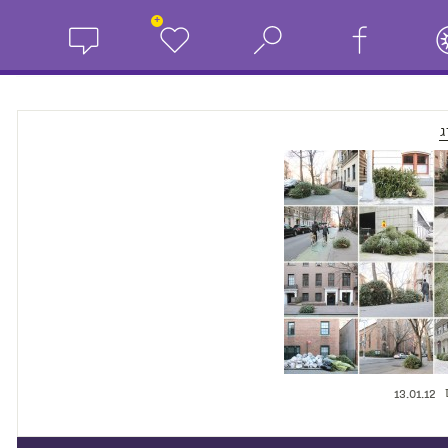
+
ג
13.01.12