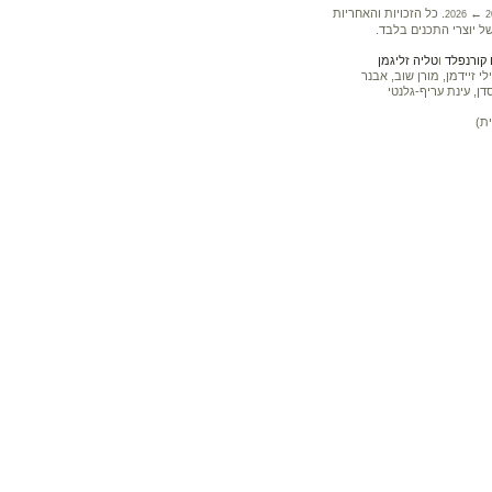
←
. כל הזכויות והאחריות
2026
2
ל יוצרי התכנים בלבד.
קורנפלד
ו
טליה זליגמן
 זיידמן, מורן שוב, אבנר
דן, עינת עריף-גלנטי
ת)