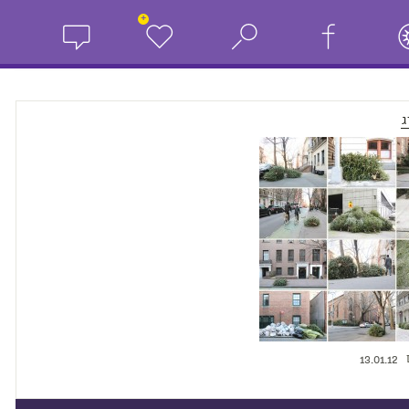
+
ג
13.01.12