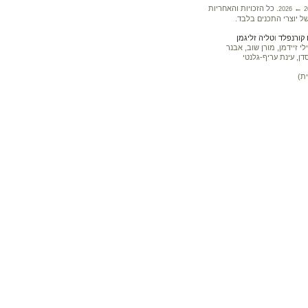
←
. כל הזכויות והאחריות
2026
2
ל יוצרי התכנים בלבד.
קורנפלד
ו
טליה זליגמן
 זיידמן, מורן שוב, אבנר
דן, עינת עריף-גלנטי
ת)