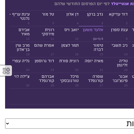
לפי יום הפרסום החודשי שלהם
ת אנטייטלד
דוד עדיקא
נדב ברקן
דן אלון
טל מור
עינת עריף -
גלנטי
6
5
4
3
2
ד
ענת ספרן
אלעד משען
יואב ויס
רונית
אבירם
מירסקי
מאיר
8
9 (היום)
10
11
12
ניב תשבי
טימור
תמר לצמן
אפרת שהם
מרב שין
דברה
בן־אלון
18
17
16
15
14
טליה
מאיה יופה
רונית פורת
דוד גרוסמן
גליה עפרי
זליגמן
⚥︎
24
23
22
21
20
ט
אבנר
שפרה
מיכל
אברהם
צ'ילה לוי
פינצ'ובר
קורנפלד
טורנובסקי
קורנפלד
30
29
28
27
26