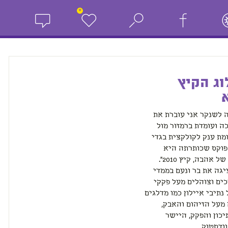
+
ג הקיץ
 לשנקר אני עוברת את
 ועומדת ברמזור מול
מת ענק לקולקצית בגדי
פוקס שכותרתה היא
"קולקציה של אהבה, קיץ 2010".
גה את בר ונעם בממדי
כים וצוהלים מעל פקקי
נתיבי איילון כמו מדלגים
מעל הזיהום והאבק,
כון והפקק, היישר
ודסטוק.