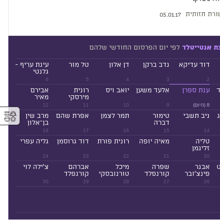
רת חזותית
05.01.17
לפי יום הפרסום החודשי שלהם
ת אנטייטלד
דוד עדיקא
נדב ברקן
דן אלון
טל מור
עינת עריף -
גלנטי
6
5
4
3
2
ד
ענת ספרן
אלעד משען
יואב ויס
רונית
אבירם
מירסקי
מאיר
8 (היום)
9
10
11
12
⚥︎
ניב תשבי
טימור
תמר לצמן
אפרת שהם
מרב שין
דברה
בן־אלון
18
17
16
15
14
טליה
מאיה יופה
רונית פורת
דוד גרוסמן
גליה עפרי
זליגמן
24
23
22
21
20
ט
אבנר
שפרה
מיכל
אברהם
צ'ילה לוי
פינצ'ובר
קורנפלד
טורנובסקי
קורנפלד
30
29
28
27
26