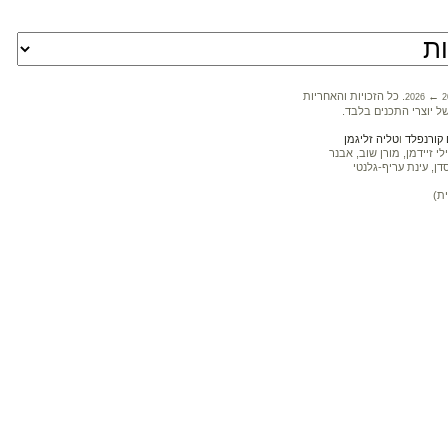
←
. כל הזכויות והאחריות
2026
2
ל יוצרי התכנים בלבד.
קורנפלד
ו
טליה זליגמן
 זיידמן, מורן שוב, אבנר
דן, עינת עריף-גלנטי
ת)