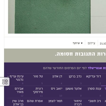
צילום
▼ שיתוף
21.1
ות התגובות חסומה.
לפי יום הפרסום החודשי שלהם
ת אנטייטלד
דוד עדיקא
נדב ברקן
דן אלון
טל מור
עינת עריף -
⚥︎
גלנטי
6
5
4
3
2
ד
ענת ספרן
אלעד משען
יואב ויס
רונית
אבירם
מירסקי
מאיר
12
11
10
9
8
ניב תשבי
טימור
תמר לצמן
אפרת שהם
מרב שין
דברה
בן־אלון