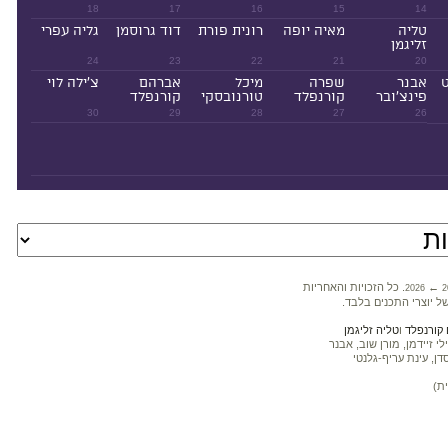
18
17
16
15
14
טליה
מאיה יופה
רונית פורת
דוד גרוסמן
גליה עפרי
זליגמן
24
23
22
21
20
ט
אבנר
שפרה
מיכל
אברהם
צ'ילה לוי
פינצ'ובר
קורנפלד
טורנובסקי
קורנפלד
30
29
28
27
26
←
. כל הזכויות והאחריות
2026
2
ל יוצרי התכנים בלבד.
קורנפלד
ו
טליה זליגמן
 זיידמן, מורן שוב, אבנר
דן, עינת עריף-גלנטי
ת)