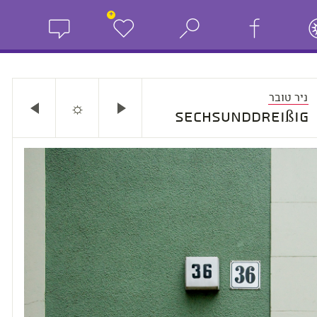
+
ניר טובר
☼
sechsunddreißig