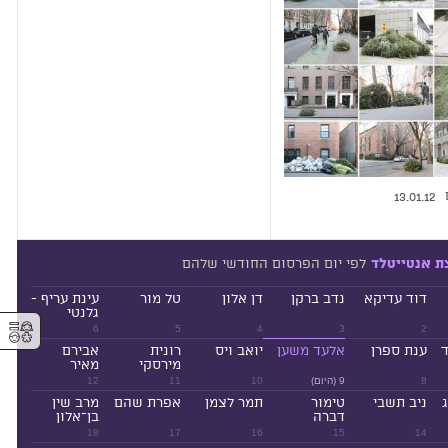
13.01.12
לפי יום הפרסום החודשי שלהם
ת אנטייטלד
דוד עדיקא
נדב ברקן
דן אלון
טל מור
עינת עריף -
גלנטי
⚥︎
6
5
4
3
2
ד
ענת ספרן
אלעד משען
יואב ויס
רונית
אבירם
מירסקי
מאיר
8
9 (היום)
10
11
12
ניב תשבי
טימור
תמר לצמן
אפרת שהם
מרב שין
דברה
בן־אלון
18
17
16
15
14