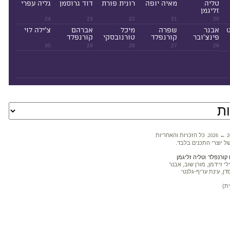
טליה
מאיה יופה
רונית פורת
דוד גרוסמן
גליה עפרי
זליגמן
24
23
22
21
20
ט
אבנר
שפרה
מיכל
אברהם
צ'ילה לוי
פינצ'ובר
קורנפלד
טורנובסקי
קורנפלד
30
29
28
27
26
←
. כל הזכויות והאחריות
2026
2
ל יוצרי התכנים בלבד.
קורנפלד
ו
טליה זליגמן
 זיידמן, מורן שוב, אבנר
דן, עינת עריף-גלנטי
ת)