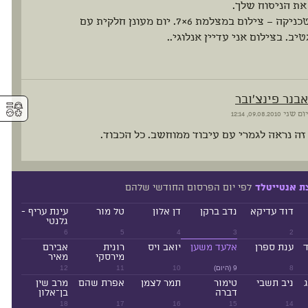
את הניסוח שלך.
לגבי הטכניקה – צילום במצלמת 6×7. יום מעונן חלקית עם
טיב. בצילום אני עדיין אנלוגי..
אבנר פינצ'ובר
⚥︎
יום שני
09.08.2010, 12:14
זה נראה לגמרי עם עיבוד ממוחשב. כל הכבוד.
לפי יום הפרסום החודשי שלהם
ת אנטייטלד
דוד עדיקא
נדב ברקן
דן אלון
טל מור
עינת עריף -
גלנטי
6
5
4
3
2
ד
ענת ספרן
אלעד משען
יואב ויס
רונית
אבירם
מירסקי
מאיר
8
9 (היום)
10
11
12
ניב תשבי
טימור
תמר לצמן
אפרת שהם
מרב שין
דברה
בן־אלון
18
17
16
15
14