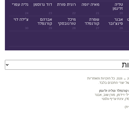
טליה
מאיה יופה
רונית פורת
דוד גרוסמן
גליה עפרי
זליגמן
24
23
22
21
20
ט
אבנר
שפרה
מיכל
אברהם
צ'ילה לוי
פינצ'ובר
קורנפלד
טורנובסקי
קורנפלד
30
29
28
27
26
←
. כל הזכויות והאחריות
2026
2
ל יוצרי התכנים בלבד.
קורנפלד
ו
טליה זליגמן
 זיידמן, מורן שוב, אבנר
דן, עינת עריף-גלנטי
ת)