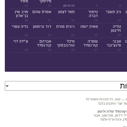
מירסקי
מאיר
8
9
10 (היום)
11
12
ניב תשבי
טימור
תמר לצמן
אפרת שהם
מרב שין
דברה
בן־אלון
18
17
16
15
14
טליה
מאיה יופה
רונית פורת
דוד גרוסמן
גליה עפרי
זליגמן
24
23
22
21
20
ט
אבנר
שפרה
מיכל
אברהם
צ'ילה לוי
פינצ'ובר
קורנפלד
טורנובסקי
קורנפלד
30
29
28
27
26
←
. כל הזכויות והאחריות
2026
2
ל יוצרי התכנים בלבד.
קורנפלד
ו
טליה זליגמן
 זיידמן, מורן שוב, אבנר
דן, עינת עריף-גלנטי