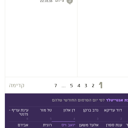
צילום
3
22.01.16
1
2
3
4
5
...
7
קדימה
לפי יום הפרסום החודשי שלהם
ת אנטייטלד
דוד עדיקא
נדב ברקן
דן אלון
טל מור
עינת עריף -
גלנטי
6
5
4
3
2
ד
ענת ספרן
אלעד משען
יואב ויס
רונית
אבירם