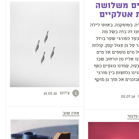
ים משלושה
 אטלקיים
רה. בטוסקנה. באותו לילה
נו זה בזה בשל מה
עד לסורגי שער ברזל
 על גן עגול קטן. קולות
 מים נוטפים אל מים
ו אליו מן הרחוב שבו
עה. עמדנו נוגעים כתף
ינו נלחצות בין סורגי
וננים אל תוך גן מוקף
צילום
1
14.05.16
02.07.16
מורן שוב
גלנטי