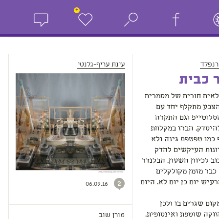
+
רנפלד
עינת עריף-גלנטי
 כבית
לאים חורים של מסמרים
הצבע מתקלף יחד עם
סלוטייפ וגם התקרה
היסדק. הברז במקלחת
 כמו טפטפת גינה ולא
ונות העיקשים להדק
וב לכיוון השעון. הבלנדר
כבר מזמן מקולקלים
עיש יום כן יום לא. היום
2
06.09.16
קום שגרים בו ולכן
מורן שוב
וקה שוטפת ואינסופית.