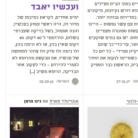
ם בתוך הבית פעילים
ועכשיו יאבד
וא דורש נקיונות, תיקונים
בתדירות גבוהה יותר.
ימים אחדים, לקראת כתיבתו של
ת עם עשר נפשות – היינו
מדור זה, היה ראשי עסוק בעכשיו,
שות ספונג'ה פעמיים
והנה אתמול, בשל בדיקה שעברתי
ות. יש גם בתים שוקקים
בשלום, הורדמתי ל־40 דקות. 40
ותר, עד־כדי־כך שהם
דקות שאין בהן, או לא היתה בהן,
קיון תמידי – כל יום כל
ולו נימה ולו סדק ולו צוהר לתחושה
 כשסיימו לנקות את החדר
של עכשיו. את מבקשת מהרופא לא
ית, הראשון כבר הספיק
לגמרי להירדם – כדי לעקוב אחר
הבדיקה, הרופא משיב […]
אה
השראה
02.09.16
27.01.17
גלנטי
אנטייטלד מארח
את
נינו הרמן