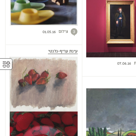
צילום
3
01.05.16
עינת עריף-גלנטי
⚥︎
ת
07.06.16