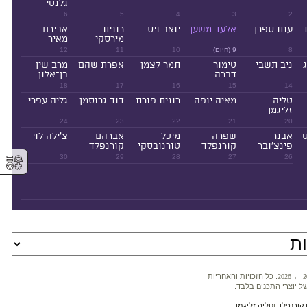
גלנטי
6
5
4
3
2
ד
ענת ספרן
אלעד משען
יואב ויס
רונית
אבירם
מירסקי
מאיר
8
9 (היום)
10
11
12
ניב תשבי
טימור
תמר לצמן
אפרת שהם
מרב שין
דברה
בן־אלון
18
17
16
15
14
טליה
מאיה יופה
רונית פורת
דוד גרוסמן
גליה עפרי
זליגמן
24
23
22
21
20
ט
אבנר
שפרה
מיכל
אברהם
צ'ילה לוי
פינצ'ובר
קורנפלד
טורנובסקי
קורנפלד
⚥︎
30
29
28
27
26
←
. כל הזכויות והאחריות
2026
2
ל יוצרי התכנים בלבד.
קורנפלד
ו
טליה זליגמן