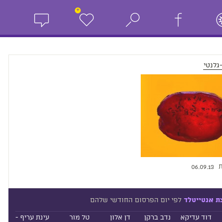
+
גלנטי
ת
06.09.13
לפי יום הפרסום החודשי שלהם
ת אנטייטלד
דוד עדיקא
נדב ברקן
דן אלון
טל מור
עינת עריף -