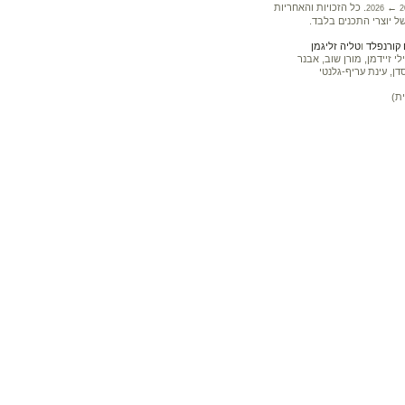
←
. כל הזכויות והאחריות
2026
2
ל יוצרי התכנים בלבד.
קורנפלד
ו
טליה זליגמן
 זיידמן, מורן שוב, אבנר
דן, עינת עריף-גלנטי
ת)