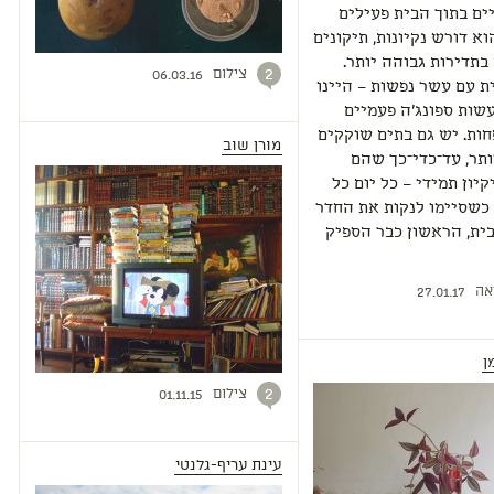
ם בתוך הבית פעילים
וא דורש נקיונות, תיקונים
בתדירות גבוהה יותר.
צילום
2
06.03.16
ת עם עשר נפשות – היינו
שות ספונג'ה פעמיים
ות. יש גם בתים שוקקים
מורן שוב
ותר, עד־כדי־כך שהם
קיון תמידי – כל יום כל
 כשסיימו לנקות את החדר
ית, הראשון כבר הספיק
אה
27.01.17
ן
צילום
2
01.11.15
עינת עריף-גלנטי