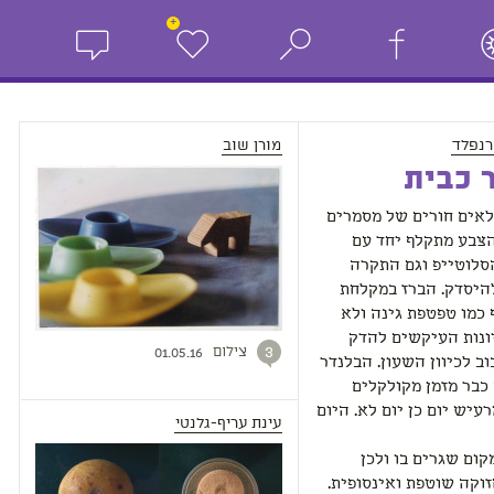
+
רנפלד
מורן שוב
 כבית
לאים חורים של מסמרים
הצבע מתקלף יחד עם
סלוטייפ וגם התקרה
היסדק. הברז במקלחת
 כמו טפטפת גינה ולא
ונות העיקשים להדק
צילום
3
01.05.16
וב לכיוון השעון. הבלנדר
כבר מזמן מקולקלים
עיש יום כן יום לא. היום
עינת עריף-גלנטי
קום שגרים בו ולכן
וקה שוטפת ואינסופית.