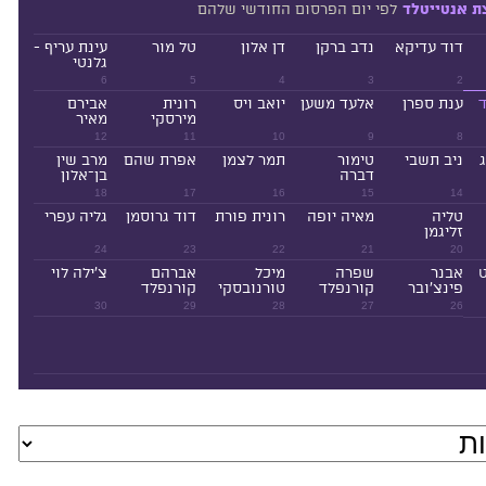
לפי יום הפרסום החודשי שלהם
ת אנטייטלד
דוד עדיקא
נדב ברקן
דן אלון
טל מור
עינת עריף -
גלנטי
6
5
4
3
2
ד
ענת ספרן
אלעד משען
יואב ויס
רונית
אבירם
מירסקי
מאיר
12
11
10
9
8
ניב תשבי
טימור
תמר לצמן
אפרת שהם
מרב שין
דברה
בן־אלון
18
17
16
15
14
טליה
מאיה יופה
רונית פורת
דוד גרוסמן
גליה עפרי
זליגמן
24
23
22
21
20
ט
אבנר
שפרה
מיכל
אברהם
צ'ילה לוי
פינצ'ובר
קורנפלד
טורנובסקי
קורנפלד
30
29
28
27
26