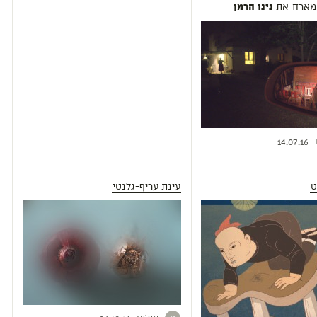
מארח
את
נינו הרמן
14.07.16
ט
עינת עריף-גלנטי