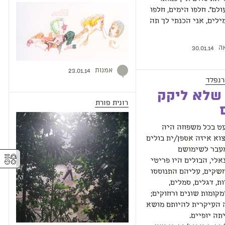
לם". חלפו הימים, חלפו
מילים, אני הכנתי לך תה
ה
30.01.14
אמנות
23.01.14
רנפלד
 שלא ליקק
רונית פורת
עט בכל משפחה היה
א איזה אספן/ית בולים
מעבר לשימושם
⚥︎
אלי, הבולים היו פריטי
שקים, עליהם התנוססו
ת, דגלים, סמלים,
מקומות שונים ורחוקים;
 העיקרית להיותם מושא
ה יופיים.