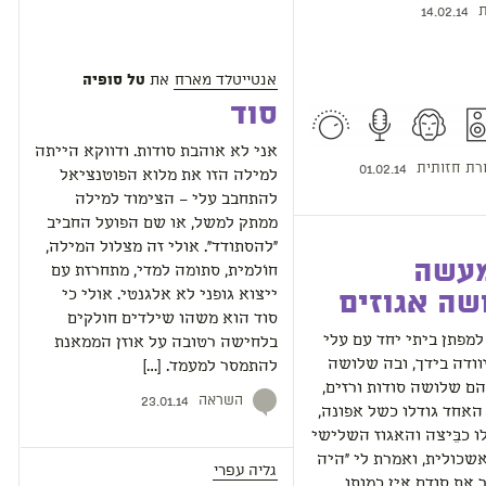
ת
14.02.14
אנטייטלד מארח
את
טל סופיה
סוד
אני לא אוהבת סודות. ודווקא הייתה
רת חזותית
01.02.14
למילה הזו את מלוא הפוטנציאל
להתחבב עלי – הצימוד למילה
ממתק למשל, או שם הפועל החביב
"להסתודד". אולי זה מצלול המילה,
מעשה
חוֹלמית, סתומה למדי, מתחרזת עם
ייצוא גופני לא אלגנטי. אולי כי
שה אגוזים
סוד הוא משהו שילדים חולקים
מפתן ביתי יחד עם עלי
בלחישה רטובה על אוזן הממאנת
וודה בידך, ובה שלושה
להתמסר למעמד. […]
הם שלושה סודות ורזים,
השראה
23.01.14
האחד גודלו כשל אפונה,
ו כבֵּיצה והאגוז השלישי
אשכולית, ואמרת לי ״היה
גליה עפרי
 את סודם אין כמותו