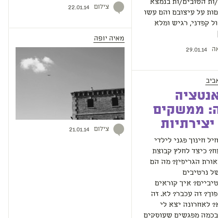
ות הטובים/ות בנמצא
צילום
22.01.14
םות על עיצובם והם עשו
ל קפדני, רגיש ומלא
מאיה יופה
ה
29.01.14
ביב
נטציה
: ממשקים
 יצירתיות
צילום
21.01.14
יל חינוך פגני לילדי
ח? כיצד לחלץ קבוצת
ורת הגריפין? מה הם
ל נרטיבים
יביים? איך קוראים
וך? זה עכבר? לא. זה
? לאחרונה יצא לי
כמה מפגשים שעוסקים