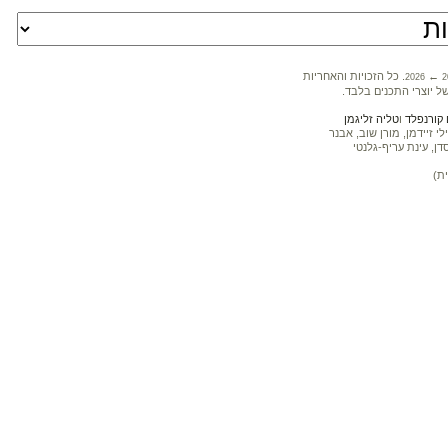
←
. כל הזכויות והאחריות
2026
2
ל יוצרי התכנים בלבד.
קורנפלד
ו
טליה זליגמן
 זיידמן, מורן שוב, אבנר
דן, עינת עריף-גלנטי
ת)