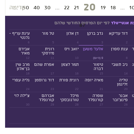
20
1
...
18
19
21
22
...
30
40
50
...
קדימה
לפי יום הפרסום החודשי שלהם
ת אנטייטלד
87
דוד עדיקא
נדב ברקן
דן אלון
טל מור
עינת עריף -
גלנטי
6
5
4
3
2
ד
ענת ספרן
אלעד משען
יואב ויס
רונית
אבירם
מירסקי
מאיר
8
9 (היום)
10
11
12
ניב תשבי
טימור
תמר לצמן
אפרת שהם
מרב שין
דברה
בן־אלון
18
17
16
15
14
טליה
מאיה יופה
רונית פורת
דוד גרוסמן
גליה עפרי
זליגמן
24
23
22
21
20
ט
אבנר
שפרה
מיכל
אברהם
צ'ילה לוי
פינצ'ובר
קורנפלד
טורנובסקי
קורנפלד
30
29
28
27
26