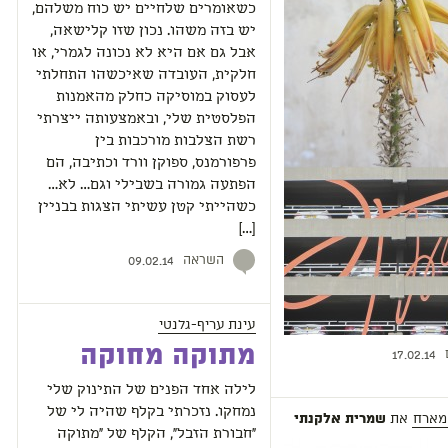
כשאומרים שלחיים יש כוח משלהם,
יש בזה משהו. נכון שזו קלישאה,
אבל גם אם היא לא נכונה לגמרי, או
חלקית, העובדה שאיכשהו התחלתי
לעסוק במוסיקה כחלק מהאמנות
הפלסטית שלי, ובאמצעותה ייצרתי
רשת הצלבות מורכבות בין
פרפורמנס, ספוקן וורד וכתיבה, הם
הפתעה גמורה בשבילי וגם… לא…
כשהייתי קטן עשיתי הצגות בבניין
[…]
השראה
09.02.14
עינת עריף-גלנטי
מתוקה מחוקה
17.02.14
לילה אחד הפנים של התינוק שלי
נמחקו. נזכרתי בקלף שהיה לי של
מארח
את
שמרית אלקנתי
"חבורת הזבל", הקלף של "מתוקה