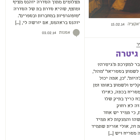
תצלומים מתוך הסדרה יוהנס מציף
ומוצף, שהיא סדרת בת של הסדרה
"טופוגרפיות במחברות ובספרים".
יוהנס בראהמס, אם יורשה לי, […]
אקציה
15.02.14
אמנות
03.02.14
ר
 גיטרה
בר למערכת ת'גיטרה?
לשמוע בסטריאו" "מה?",
היות". "כן, אתה יכול
ליט ולשמוע באותו זמן
מסריח בכתה, כאילו
ח כריך בתיק שלו
זה לא רחוק
 כי תמיד יש אחד
הו והמנקות לא תמיד
 זה, אולי אורית שתמיד
מסריח ויש […]