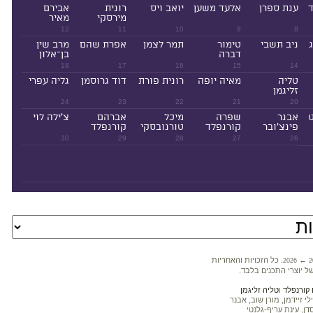
ד
ענת ספרן
אלעד משען
יואב ויס
רונית
אבירם
מירסקי
מאיר
12
11
10
9
8
ניב תשבי
טימור
תמר לצמן
אפרת שהם
מרב שין
דברה
בן־אלון
18
17
16
15
14
טליה
מאיה יופה
רונית פורת
דוד גרוסמן
גליה עפרי
זליגמן
24
23
22
21
20
ט
אבנר
שפרה
מיכל
אברהם
צ'ילה לוי
פינצ'ובר
קורנפלד
טורנובסקי
קורנפלד
30
29
28
27
26
←
. כל הזכויות והאחריות
2026
2
ל יוצרי התכנים בלבד.
קורנפלד
ו
טליה זליגמן
 זיידמן, מורן שוב, אבנר
דן, עינת עריף-גלנטי