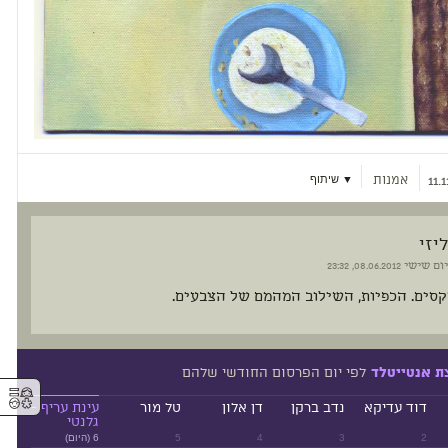
אמנות
▼ שיתוף
11.1
ליזי
יום שישי
08.06.2012, 23:32
סים. הכפיות, השילוב המהמם של הצבעים.
לפי יום הפרסום החודשי שלהם
ת אנטייטלד
⚥︎
דוד עדיקא
נדב ברקן
דן אלון
טל מור
עינת עריף -
גלנטי
2
3
4
5
6 (היום)