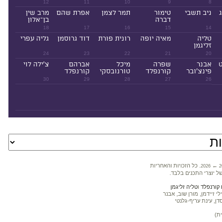
12
11
10
9
8
ניב תשבי
טימור
תמר לצמן
אפרת שהם
מרב שין
דברה
בן־אלון
18
17
16
15
14
טליה
מאיה יופה
רונית פורת
דוד גרוסמן
גליה עפרי
זליגמן
24
23
22
21
20
ט
אבנר
שפרה
מיכל
אברהם
צ'ילה לוי
פינצ'ובר
קורנפלד
טורנובסקי
קורנפלד
30
29
28
27
26
←
. כל הזכויות והאחריות
2026
2
ל יוצרי התכנים בלבד.
קורנפלד
ו
טליה זליגמן
 זיידמן, מורן שוב, אבנר
דן, עינת עריף-גלנטי
ת)