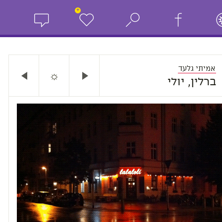
+
אמיתי גלעד
☼
ברלין, יולי