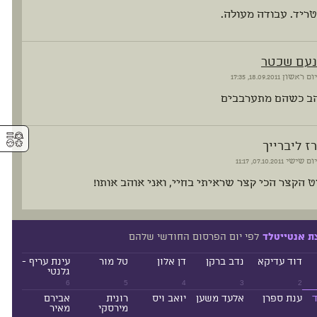
ריד. עבודה מעולה.
נעם שכטר
יום ראשון
18.09.2011, 17:35
הב כשהם מתערבבים
⚥︎
רז ליברייך
יום שישי
07.10.2011, 11:17
 הקצר הכי קצר שראיתי בחיי, ואני אוהב אותו!
לפי יום הפרסום החודשי שלהם
ת אנטייטלד
דוד עדיקא
נדב ברקן
דן אלון
טל מור
עינת עריף -
גלנטי
6
5
4
3
2
ד
ענת ספרן
אלעד משען
יואב ויס
רונית
אבירם
מירסקי
מאיר