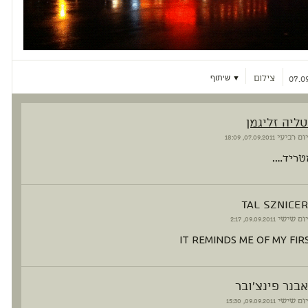
צילום
▼ שיתוף
07.09
טליה זליגמן
יום רביעי
07.09.2011, 18:09
מטריד….
tal sznicer
יום שישי
09.09.2011, 2:17
IT REMINDS ME OF MY FIR
אבנר פינצ'ובר
יום שישי
09.09.2011, 15:30