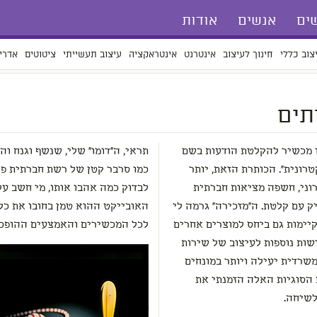
ים
אנשים
אודות
צוב כללי
חינוך לעיצוב
אינטרנט
אינטראקציה
עיצוב תעשייתי
ציטוטים
אדרי
תים
ו מכשיר להקלטת הודעות בשם
רונית". הכותרת הזאת, יותר
כמו סרבר קטן של רשת חברתית פר
וני, חשפה מציאות חברתית
לבדוק כמה אהבו אותו, מי חשב עלי
ק עם קלטת. ה"מזכירה" גרמה לי
האובייקט ההוא טמן בחובו את כל
יימות גם ביחס למוצרים אחרים
לכל המכשירים והאמצעים ההופכים
ות נוספות לעיצוב של שירות
משרדית יעילה ויותר במונחים
 הסוגיות האלה הזמנתי את
לשיחה.