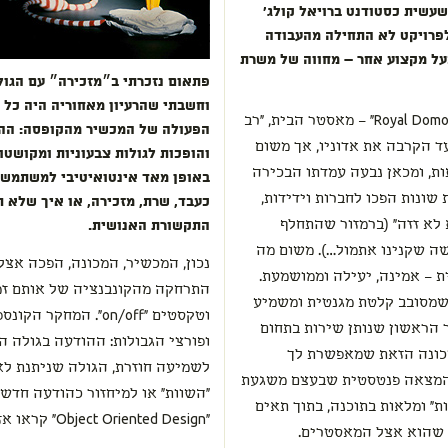
שעשית כסטודנט ברויאל קולג'
 לפרויקט לא התחילה מהעבודה
על מקצוע אחר – מחווה של משרת
פתאום נזכרתי ב״מזכירה״ עם הגו
וחשבתי שהרעיון מאחוריה היה כל 
זה נכון. לפרויקט קראתי "דוֹמוֹ" כאזכור ל- "Royal Domo" – מאסטר הבית, "רב
הפעולה של המכשיר מהקופסה: הה
ד הקרבה את אדוניו, אך משום
והופכות לגולות צבעוניות ומקושט
ת, ומכאן נבעה עמדתו הבכירה
באופן מאד אינטואיטיבי למשתמש,
שונות הפכו לחברות וידידות,
כעבד, שרת, מזכירה, או איך שלא 
א לא זזה" (ברמזור שהתחלף
התקשורת האנושית.
שה שקנינו אתמול…). משום מה
נכון, המכשיר, המכונה, הפכה אצל
ת – אמינה, יעילה וממושמעת.
התרחקה מהקונבנציה של אותם זמ
ע שמסובב קלטת מגנטית ומשמיע
וטקסטים "on/off". ה
ר הראשון שנותן שירות בתחום
ופורצי הגבולות: ההודעה בגולה 
כונה הזאת שמאפשרת לך
לשמיעה חוזרת, הגולה שניתנת לא
המצאה פנטסטית שבעצם משגעת
"השוות" או למיחזור כהודעה חדשה 
ות" ומלאות בתוכנה, בתוך תאים
"Object Oriented Design" קראו אז לגל הבא, לבאזז החדש.
 שהוא אצל המאסטרים.