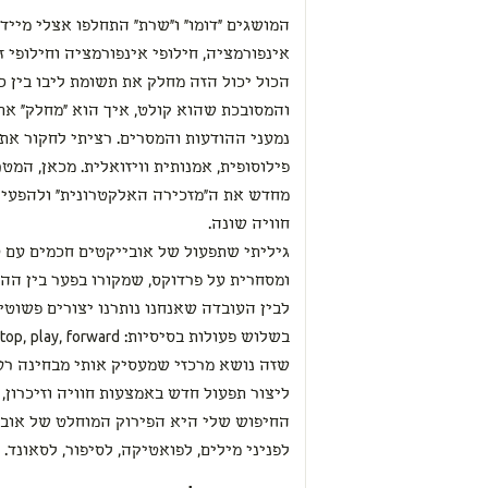
המושגים "דומו" ו"שרת" התחלפו אצלי מייד 
אינפורמציה, חילופי אינפורמציה וחילופי זמ
הכול יכול הזה מחלק את תשומת ליבו בין 
והמסובכת שהוא קולט, איך הוא "מחלק" את ז
נמעני ההודעות והמסרים. רציתי לחקור את
פילוסופית, אמנותית וויזואלית. מכאן, המ
מחדש את ה"מזכירה האלקטרונית" ולהפעי
חוויה שונה.
גיליתי שתפעול של אובייקטים חכמים עם ס
ומסחרית על פרדוקס, שמקורו בפער בין הה
לבין העובדה שאנחנו נותרנו יצורים פשוטי
שזה נושא מרכזי שמעסיק אותי מבחינה רעי
ליצור תפעול חדש באמצעות חוויה וזיכרון,
החיפוש שלי היא הפירוק המוחלט של אובי
לפניני מילים, לפואטיקה, לסיפור, לסאונד.