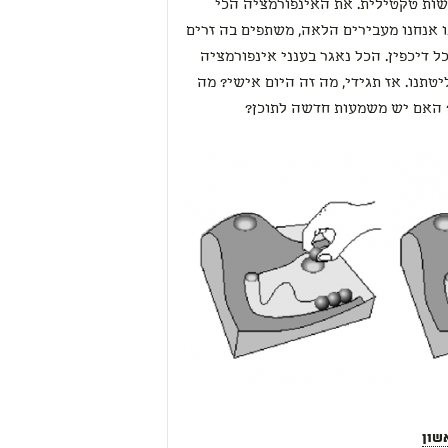
שות טקטילית. את האינפורמציה הכי
נו אנחנו מעבירים הלאה, משתפים בה זרים
כל דיכפין. הכל נאגר בענני אינפורמציה
תנו. אז תגידי, מה זה היום אישי? מה
? האם יש משמעות חדשה לתוכן?
שון