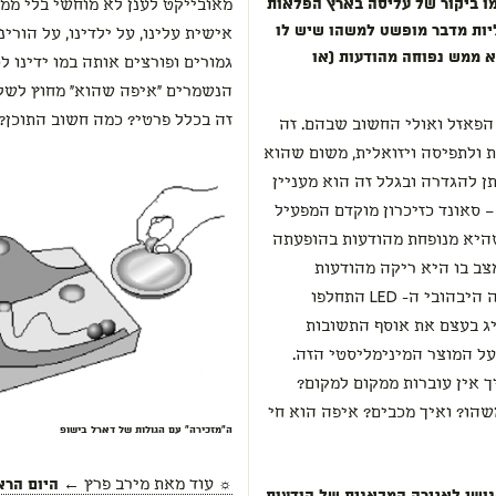
ו ביקור של עליסה בארץ הפלאות
מאובייקט לענן לא מוחשי בלי ממ
יות מדבר מופשט למשהו שיש לו
אישית עלינו, על ילדינו, על הורי
א ממש נפוחה מהודעות (או
גמורים ופורצים אותה במו ידינו ל
הנשמרים "איפה שהוא" מחוץ לשליט
זה בכלל פרטי? כמה חשוב התוכן
הפאזל ואולי החשוב שבהם. זה
 ולתפיסה ויזואלית, משום שהוא
ונד לא ניתן להגדרה ובגלל זה הוא מעניין
– סאונד כזיכרון מוקדם המפעיל
שהיא מנופחת מהודעות בהופעתה
ב בו היא ריקה מהודעות
ומאוויר, מצ'וקמקת ומצוברחת. בפרויקט הזה היבהובי ה- LED התחלפו
יג בעצם את אוסף התשובות
ל המוצר המינימליסטי הזה.
ך אין עוברות ממקום למקום?
שהו? ואיך מכבים? איפה הוא חי
ה"מזכירה" עם הגולות של דארל בישופ
☼ עוד מאת
מירב פרץ
← היום הרא