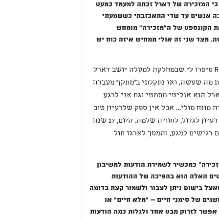
כי המזכירה של דארל זכתה למעמד כמעט
רבה אנשים עד שדי התאכזבתי כששמעתי
ת הקונספט של ה"מזכירה" מומחש
ה. מצד שני זה אולי ממחיש איזה כוח יש
אני מסכים איתך. כשלמדתי ב- RCA סיפרו לי שבמחלקה למעלה יושב דארל
ת מה שעשה, ואז נתקלתי ב"מתקן" מעבדה
דארל הוא אנליטי מתמטי וגם אני לרגע
מונח מולי… אבל אין ספק שלרעיון טוב
יש כוח, ורעיון טוב עם טאצ' הופך רעיון לגדול, לחוויה שלמה. היום, 17 שנה
 רגישים למגע, והמסך לארגז חול
כירה" כמכשיר לשמירת הודעות למשיבון
טים האלה הוא בהפיכה של ההודעות
אצל בישופ ניתן לצבור ולשמור קצת בדומה
גים של סימני חיים – "מלא חיים" או
 אפשר לזרוק מבט אחד ולגלות כמה הודעות