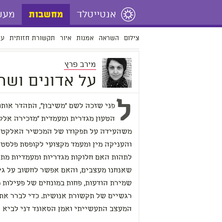
אנטייטלד
מעש
מחשבות
צילום
השראה
אמנות
איור
תקשורת חזותית
עי
מירב פרץ
על אדונים ושר
ל
פני שזכה לשם "משיבון", התהדר אות
הטעון מגדרית ומעמדית "מזכירה אלקט
משהעידה על תפקוּדו של המכשיר האלקטר
והעניקה מין ומעמד מקצועי לקופסת פלסטי
לתהות האם חלוקות מגדריות ומעמדיות מתק
שאנחנו מעצבים, והאם אפשר לחשוב על גיש
שמירת הודעות, פחות במונחים של פעילות 
רגשיים של תקשורת אנושית. כדי לברר את
המעצב התעשייתי ואמן הסאונד דני לביא 