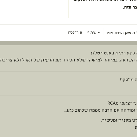
ושי לאגירה המכאנית של הודעות
ר הזה.
ממשק
עיצוב מוצר
▼ שיתוף
⊕
הדפסה
/
כיף! ראיון באנטייטלד!
 השראה. במיוחד למישהי שלא הכירה את הרעיון של דארל ולא צריכה ל
 מרתקת
י יצאתי מRCA
 ומזדהה עם הרבה מממה שכתוב כאן…
ט מעניין ומעשיר.