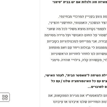
איזה סוג ולגלות אם יש בבית "סימני
ת נוגע בעניין המרכזי מבחינתי.
, שמטפח את הצד הנשכני, האמנותי, החדשני והציני,
לעצמי נקודת מוצא משלי לכל מה שאני
לשמור על החום האנושי ועל מידה מסוימת
בודה. אני מתייחס לטכנולוגיות כקוביות
 מסמנות לי גבולות ויחד עם זאת פותחות
רות לנו לחזור לחוויות הראשוניות
וי, תקשורת קלה, גילויי אהדה. סימני
ילת השיחה ל"מאסטר הבית", לעוזר האישי,
ים עם כל האינפורמציה שלנו / עם כל
ים לסרברים…
⚥︎
יום ה"מאסטר"? את מגירת הפתקאות, את
ת הסודיות שלנו איבדנו או עיבדנו