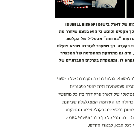
לות של
דארל בישופ
(Durell Bishop)
כך מקסים וכובש כי הוא בעצם שיחרר את
ודעות ״בורחות״ מהסליל של הקלטת
ות בקערה. כך שמעבר לעובדה שהיא פועלת
 היא גם מתרחקת מהתפיסה של המכשיר
תקרא לו, ומתמקדת בערכים החברתיים של
ו למשחק גולות נחמד. העבודה של בישופ
נים שמשמעה היה יחסי כפתורים
מחקר הקונספטואלי של דארל פרץ דרך בין כל מחפשי
הכחולה או האדומה המתגלגלת שניתנת
חסון ולשמירה בקולקציית ההודעות
– זה הרי כל כך ברור ופשוט גאוני.