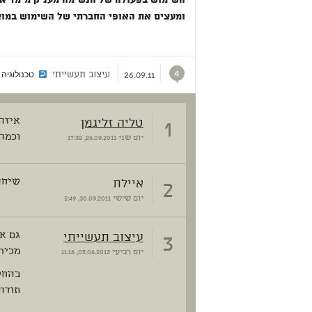
השימוש בפעולה של הנשימה מעניק מימד אנ
ומעצים את האופי החברתי של השימוש במוצ
4
עיצוב תעשייתי
טכנולוגיה
/
26.09.11
1
טליה זליגמן
איזה 
וכמה
יום שני
26.09.2011, 17:32
2
איילת
שיחה
יום שישי
30.09.2011, 5:49
3
עיצוב תעשייתי
גם אנ
מכיר
יום רביעי
05.06.2013, 11:16
בהחל
תודה!