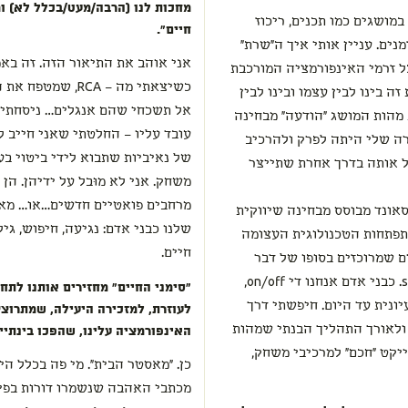
מחכות לנו (הרבה/מעט/בכלל לא) ומ
במושגים כמו תכנים, ריכוז
חיים".
נים. עניין אותי איך ה"שרת"
אני אוהב את התיאור הזה. זה באמ
כל זרמי האינפורמציה המורכבת
כשיצאתי מה – RCA
ה בינו לבין עצמו ובינו לבין
אל תשכחי שהם אנגלים… ניסחתי 
 מהות המושג "הודעה" מבחינה
עובד עליו – החלטתי שאני חייב 
טרה שלי היתה לפרק ולהרכיב
של נאיביות שתבוא לידי ביטוי בע
ל אותה בדרך אחרת שתייצר
משחק. אני לא מוּבל על ידיהן. הן
מרחבים פואטיים חדשים…או… מאפש
אונד מבוסס מבחינה שיווקית
שלנו כבני אדם: נגיעה, חיפוש, גיל
תפתחות הטכנולוגית העצומה
חיים.
ם שמרוכזים בסופו של דבר
בשלוש פעולות בסיסיות: stop, play, forward. כבני אדם אנחנו די on/off,
"סימני החיים" מחזירים אותנו לתח
ונית עד היום. חיפשתי דרך
לעוזרת, למזכירה היעילה, שמתרוצצ
 ולאורך התהליך הבנתי שמהות
האינפורמציה עלינו, שהפכו בינתי
יקט "חכם" למרכיבי משחק,
כן. "מאסטר הבית". מי פה בכלל ה
מכתבי האהבה שנשמרו דורות בפינו