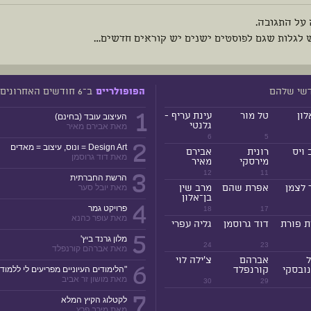
 על התגובה.
 לגלות שגם לפוסטים ישנים יש קוראים חדשים…
דשי שלהם
ב־6 חודשים האחרונים
הפופולריים
1
לון
טל מור
עינת עריף -
העיצוב עובד (בחינם)
גלנטי
מאת אבירם מאיר
6
5
2
Design Art = ונוס, עיצוב = מאדים
 ויס
רונית
אבירם
מאת דוד גרוסמן
מירסקי
מאיר
3
12
11
הרשת החברתית
 לצמן
אפרת שהם
מרב שין
מאת יובל סער
בן־אלון
4
פרויקט גמר
18
17
מאת עופר כהנא
ת פורת
דוד גרוסמן
גליה עפרי
5
מלון גרנד ביץ'
24
23
מאת אברהם קורנפלד
ל
אברהם
צ'ילה לוי
6
ובסקי
קורנפלד
"הלימודים העיוניים מפריעים לי ללמוד!
מאת מושון זר אביב
30
29
7
לקטלוג הקיץ המלא
מאת מירב פרץ