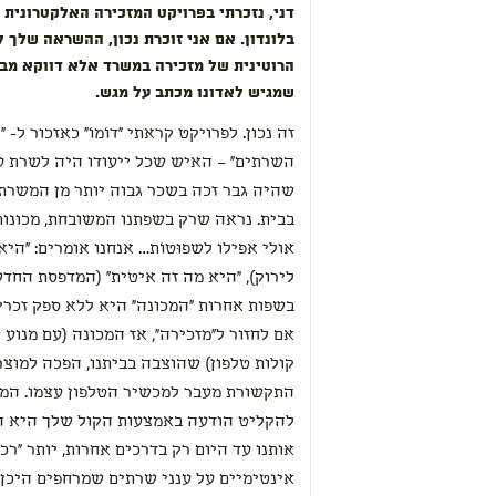
דני, נזכרתי בפרויקט המזכירה האלקטרונית 
בלונדון. אם אני זוכרת נכון, ההשראה שלך
הרוטינית של מזכירה במשרד אלא דווקא מב
שמגיש לאדונו מכתב על מגש.
השרתים" – האיש שכל ייעודו היה לשרת ע
שהיה גבר זכה בשכר גבוה יותר מן המשרתו
בבית. נראה שרק בשפתנו המשובחת, מכונות 
אולי אפילו לשפוּטוֹת… אנחנו אומרים: "הי
לירוק), "היא מה זה איטית" (המדפסת החד
בשפות אחרות "המכונה" היא ללא ספק זכרי
אם לחזור ל"מזכירה", אז המכונה (עם מנו
קולות טלפון) שהוצבה בביתנו, הפכה למוצ
התקשורת מעבר למכשיר הטלפון עצמו. המ
להקליט הודעה באמצעות הקול שלך היא 
אותנו עד היום רק בדרכים אחרות, יותר "רכ
אינטימיים על ענני שרתים שמרחפים היכן