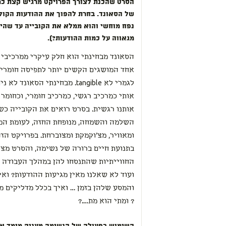
הסרט שהכנת לצורך הפרויקט מרגיש קצת כמ
של הסאונד. בחרת להפוך את ההודעות הקול
נפח מוחשי והוא ממלא את הקובייה עד שהי
מגאווה על כמות ההודעות?).
הסאונד מבחינתי הוא חלק עיקרי ממרכיבי 
אחד המושגים הקשים יותר לתפיסה חומרית
לגמרי לא tangible. מבחינתי הסא
אותי כמרכיב רגשי, כמרכיב חומרי, וכחומר 
אותנו רגשית. בסרט רואים את הקובייה כ
השלמה והשמחה, מנופחת החזה, לעומת המצ
בתנועת חיים ברורה של נשימה, והסרט מצ
החווייתיות שהתנסחו להן במהלך העבודה ע
ועוד לא שאלנו מאין מגיעות ההודעות? ואי
והמסע שלהן בזמן … ואיך בכלל מדליקים מ
? ומתי הוא מת….?