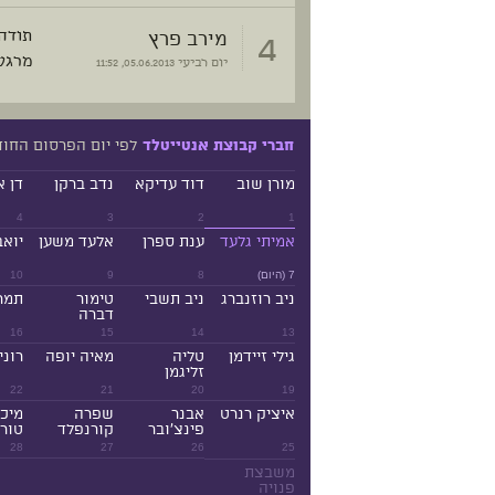
4
מירב פרץ
תודה
מרגש
יום רביעי
05.06.2013, 11:52
לפי יום הפרסום החו
חברי קבוצת אנטייטלד
מורן שוב
דוד עדיקא
נדב ברקן
דן א
4
3
2
1
אמיתי גלעד
ענת ספרן
אלעד משען
יואב
7 (היום)
8
9
10
ניב רוזנברג
ניב תשבי
טימור
תמר
דברה
16
15
14
13
גילי זיידמן
טליה
מאיה יופה
רוני
זליגמן
22
21
20
19
איציק רנרט
אבנר
שפרה
מיכ
פינצ'ובר
קורנפלד
טורנ
28
27
26
25
משבצת
פנויה