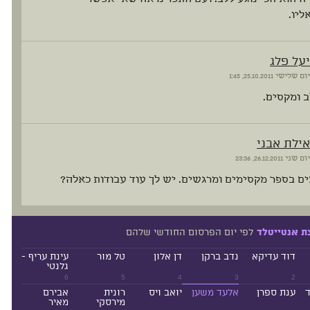
ליו.
יעל פלג
יום שלישי
25.10.2011, 1:45
ב ומקסים.
אילת אבני
יום שני
26.12.2011, 23:36
ם בספר מקסימים ומרגשים. יש לך עוד עבודות כאלה?
לפי יום הפרסום החודשי שלהם
ת אנטייטלד
דוד עדיקא
נדב ברקן
דן אלון
טל מור
עינת עריף -
גלנטי
6
5
4
3
2
ד
ענת ספרן
אלעד משען
יואב ויס
רונית
אבירם
מירסקי
מאיר