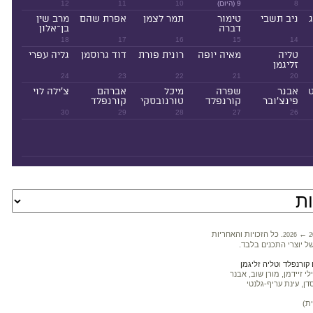
8
9 (היום)
10
11
12
ניב תשבי
טימור
תמר לצמן
אפרת שהם
מרב שין
דברה
בן־אלון
18
17
16
15
14
טליה
מאיה יופה
רונית פורת
דוד גרוסמן
גליה עפרי
זליגמן
24
23
22
21
20
ט
אבנר
שפרה
מיכל
אברהם
צ'ילה לוי
פינצ'ובר
קורנפלד
טורנובסקי
קורנפלד
30
29
28
27
26
←
. כל הזכויות והאחריות
2026
2
ל יוצרי התכנים בלבד.
קורנפלד
ו
טליה זליגמן
 זיידמן, מורן שוב, אבנר
דן, עינת עריף-גלנטי
ת)