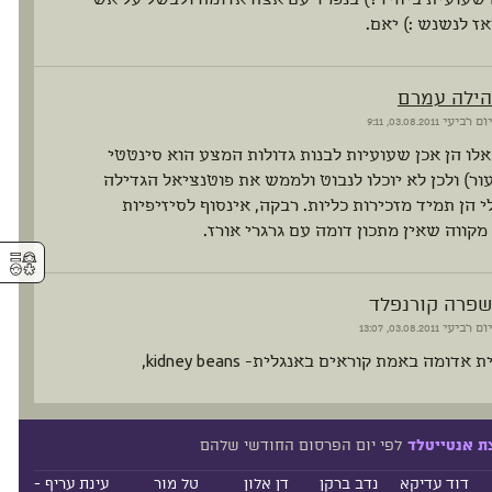
אז לנשנש :) יאם.
הילה עמרם
יום רביעי
03.08.2011, 9:11
לו הן אכן שעועיות לבנות גדולות המצע הוא סינטטי
עור) ולכן לא יוכלו לנבוט ולממש את פוטנציאל הגדילה
י הן תמיד מזכירות כליות. רבקה, אינסוף לסיזיפיות
מקווה שאין מתכון דומה עם גרגרי אורז.
⚥︎
שפרה קורנפלד
יום רביעי
03.08.2011, 13:07
דומה באמת קוראים באנגלית- kidney beans,
לפי יום הפרסום החודשי שלהם
ת אנטייטלד
דוד עדיקא
נדב ברקן
דן אלון
טל מור
עינת עריף -