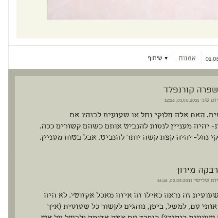
אמנות
▼ שיתוף
01.0
שפרה קורנפלד
יום שני
01.08.2011, 12:26
ם. האם אלה חלוקי נחל או שעועית לבנה? אם
 יהיה מעניין לנסות להנביט אותם כשהם קשורים ככה.
י נחל- יהיה קצת קשה יותר להנביט. אבל בטוח מעניין.
רבקה מירון
יום שלישי
02.08.2011, 16:46
עועית זה נראה כאילו זה איזה מאכל אקזוטי. לא היה
ותי עם, למשל, ביפן, נוהגים לקשור כל שעועית (איך
 שעועית ביחיד?) בנפרד עם אצה אדומה ולבשל על אש