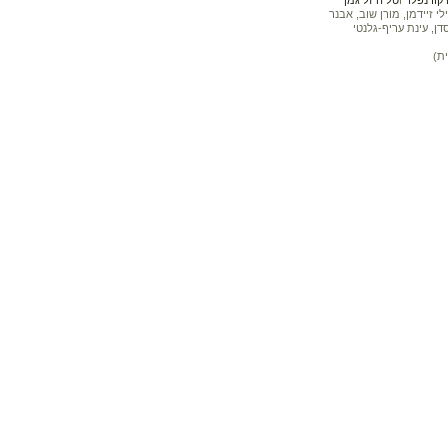
 זיידמן, מורן שוב, אבנר
דן, עינת עריף-גלנטי
ת)