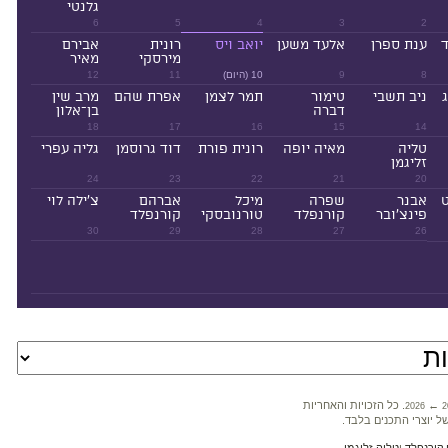
גלנטי
6
5
4
3
2
ד
ענת ספרן
אלעד משען
יואב ויס
רונית
אבירם
מירסקי
מאיר
8
9
10 (היום)
11
12
ניב תשבי
טימור
תמר לצמן
אפרת שהם
מרב שין
דברה
בן־אלון
18
17
16
15
14
טליה
מאיה יופה
רונית פורת
דוד גרוסמן
גליה עפרי
זליגמן
24
23
22
21
20
ט
אבנר
שפרה
מיכל
אברהם
צ'ילה לוי
פינצ'ובר
קורנפלד
טורנובסקי
קורנפלד
30
29
28
27
26
←
. כל הזכויות והאחריות
2026
2
ל יוצרי התכנים בלבד.
קורנפלד
ו
טליה זליגמן