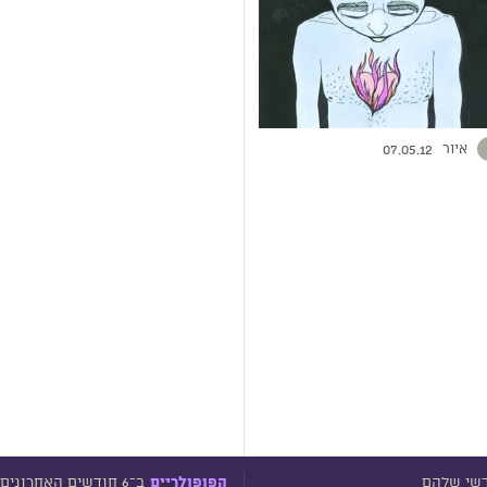
איור
07.05.12
דשי שלהם
ב־6 חודשים האחרונים
הפופולריים