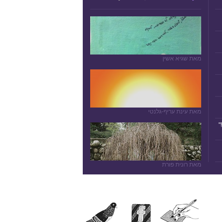
מאת שגיא אשין
מאת עינת עריף-גלנטי
"
מאת רונית פורת