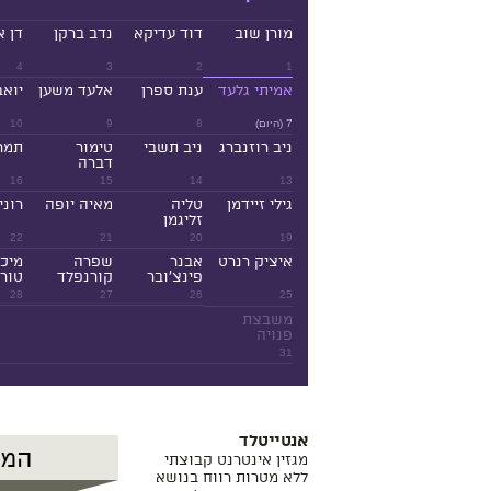
מורן שוב
דוד עדיקא
נדב ברקן
דן א
4
3
2
1
אמיתי גלעד
ענת ספרן
אלעד משען
יואב
7 (היום)
8
9
10
ניב רוזנברג
ניב תשבי
טימור
תמר
דברה
16
15
14
13
גילי זיידמן
טליה
מאיה יופה
רוני
זליגמן
22
21
20
19
איציק רנרט
אבנר
שפרה
מיכ
פינצ'ובר
קורנפלד
טורנ
28
27
26
25
משבצת
פנויה
31
אנטייטלד
מגזין אינטרנט קבוצתי
ללא מטרות רווח בנושא