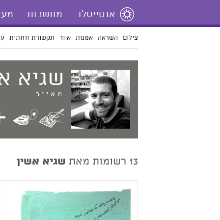
אנטייטלד
מחשבות
מעש
צילום
השראה
אמנות
איור
תקשורת חזותית
עי
שגיא
אש
מאייר
13 רשומות מאת
שגיא אשין