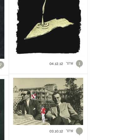
איור
1
04.12.12
7
איור
03.10.12