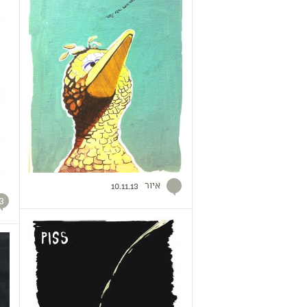
איור
10.11.13
3