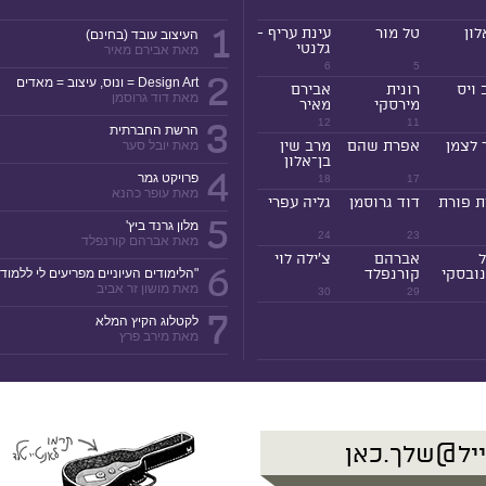
1
לון
טל מור
עינת עריף -
העיצוב עובד (בחינם)
גלנטי
מאת אבירם מאיר
6
5
2
Design Art = ונוס, עיצוב = מאדים
 ויס
רונית
אבירם
מאת דוד גרוסמן
מירסקי
מאיר
3
12
11
הרשת החברתית
 לצמן
אפרת שהם
מרב שין
מאת יובל סער
בן־אלון
4
פרויקט גמר
18
17
מאת עופר כהנא
ת פורת
דוד גרוסמן
גליה עפרי
5
מלון גרנד ביץ'
24
23
מאת אברהם קורנפלד
ל
אברהם
צ'ילה לוי
6
ובסקי
קורנפלד
"הלימודים העיוניים מפריעים לי ללמוד!
מאת מושון זר אביב
30
29
7
לקטלוג הקיץ המלא
מאת מירב פרץ