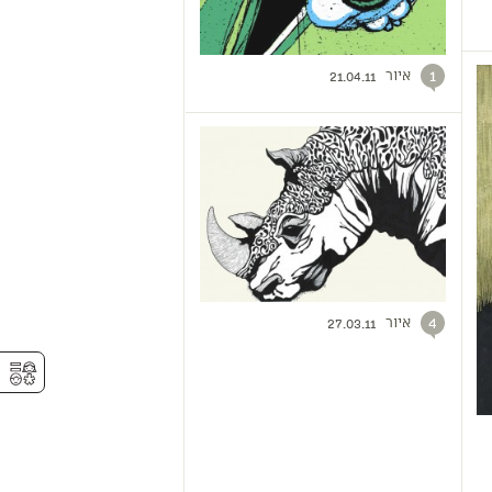
איור
1
21.04.11
איור
4
27.03.11
⚥︎