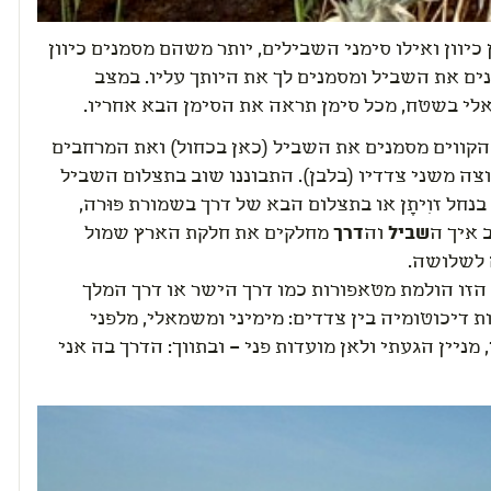
כיוון ואילו סימני השבילים, יותר משהם מסמנים כיוון
ים את השביל ומסמנים לך את היותך עליו. במצב
לי בשטח, מכל סימן תראה את הסימן הבא אחריו.
קווים מסמנים את השביל (כאן בכחול) ואת המרחבים
ה משני צדדיו (בלבן). התבוננו שוב בתצלום השביל
נחל זוִיתָן או בתצלום הבא של דרך בשמורת פּוּרה,
 איך ה
שביל
וה
דרך
מחלקים את חלקת הארץ שמול
 לשלושה.
הזו הולמת מטאפורות כמו
דרך הישר
או
דרך המלך
 דיכוטומיה בין צדדים: מימיני ומשמאלי, מלפני
 מניין הגעתי ולאן מועדות פני – ובתווך: הדרך בה אני