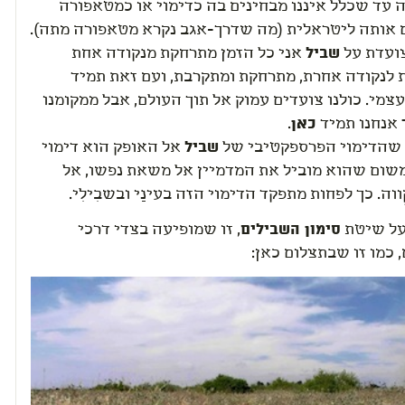
 עד שכלל איננו מבחינים בה כדימוי או כמטאפורה
 אותה ליטראלית (מה ש
דרך
-אגב נקרא מטאפורה מתה).
ועדת על
שביל
אני כל הזמן מתרחקת מנקודה אחת
 לנקודה אחרת, מתרחקת ומתקרבת, ועם זאת תמיד
צמי. כולנו צועדים עמוק אל תוך העולם, אבל ממקומנו
אנחנו תמיד
כאן
.
 שהדימוי הפרספקטיבי של
שביל
אל האופק הוא דימוי
שום שהוא מוביל את המדמיין אל משאת נפשו, אל
ווה. כך לפחות מתפקד הדימוי הזה בעינַי וב
שבִילִי
.
על שיטת
סימון השבילים
, זו שמופיעה בצדי דרכי
 כמו זו שבתצלום כאן: