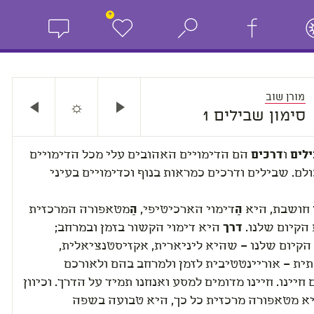
+
מורן שוב
☼
סימון שבילים 1
ילים
ו
דרכים
הם הדימויים האהובים עלי מכל הדימויים
ולם. שבילים ודרכים כמראות בנוף וכדימויים בעיני
י חושבת, היא
הַ
דימוי הארכיטיפי,
הַ
מטאפורה המרכזית
הקיום שלנו.
דרך
היא דימוי הקשור בזמן ובמרחב;
הקיום שלנו – שהיא ליניארית, אקזיסטנציאלית,
ית – אוריינטטיבית לזמן ולמרחב בהם ולאורכם
חיינו. חיינו מדומים למסע ואנחנו תמיד על הדרך. וכיוון
א מטאפורה מרכזית כל כך, היא טבועה בשפה