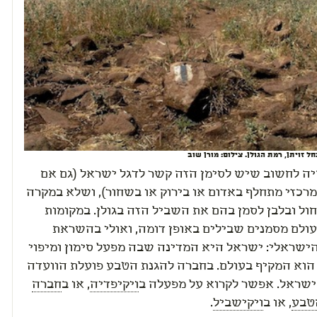
חל זויתן, רמת הגולן. צילום: מורן שוב
ה לחשוב שיש לסימן הזה קשר לדגל ישראל (גם אם
רכזי מתחלף באדום או בירוק או בשחור), ושלא במקרה
ול ובלבן לסמן בהם את השביל הזה בגולן. במקומות
עולם מסמנים שבילים באופן דומה, ואולי בהשראת
הישראלי: ישראל היא המדינה שבה מפעל סימון ומיפוי
הוא המקיף בעולם. בחברה להגנת הטבע פועלת הוועדה
ישראל. אפשר לקרוא על מפעלה ב
ויקיפדיה
, או ב
חברה
טבע
, או ב
ויקישביל
.