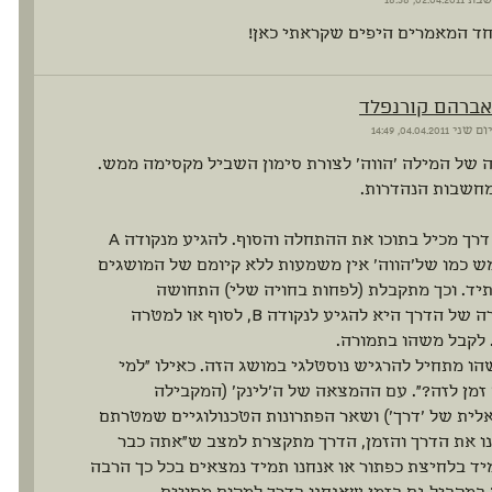
שבת
02.04.2011, 18:58
חד המאמרים היפים שקראתי כאן!
אברהם קורנפלד
יום שני
04.04.2011, 14:49
של המילה 'הווה' לצורת סימון השביל מקסימה ממש.
חשבות הנהדרות.
המושג דרך מכיל בתוכו את ההתחלה והסוף. להגיע מנקודה A
 ממש כמו של'הווה' אין משמעות ללא קיומם של המושגים
יד. וכך מתקבלת (לפחות בחויה שלי) התחושה
שהמטרה של הדרך היא להגיע לנקודה B, לסוף או למטרה
 לקבל משהו בתמורה.
ו מתחיל להרגיש נוסטלגי במושג הזה. כאילו "למי
זמן לזה?". עם ההמצאה של ה'לינק' (המקבילה
לית של 'דרך') ושאר הפתרונות הטכנולוגיים שמטרתם
ו את הדרך והזמן, הדרך מתקצרת למצב ש"אתה כבר
ד בלחיצת כפתור או אנחנו תמיד נמצאים בכל כך הרבה