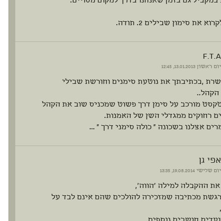
במקביל גם בזמן שאנחנו בדרך למקום מסויים.
וא את סימון שבילים 2. תודה.
f.t.a
יום ראשון
13.01.2013, 12:45
שרת ,בכתיבתך את נוטעת סימנים וחורשת שבילי
הקהל..
טקסט מורכב על סימן דרך פשוט שמכניס שוב את הקהל
ם רחוקים ממגדלי השן של האמנות.
רים אצלנו בשכונה " כולה סימני דרך " …
אפי גן
יום שלישי
19.08.2014, 13:35
ת ההקבלה למילה 'הווה',
רגשת מכתיבה שמזכירה להולכים שהם אינם לבד על
ועדים חושבים נוספים.