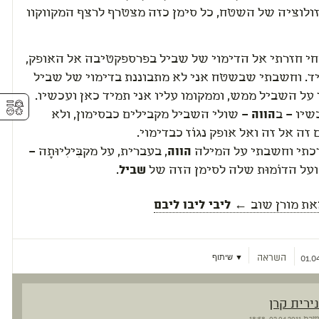
זולוציה של השטח, כל סימן כזה מצטרף לרצף המקווקוו
וחי חזרתי אל הדימוי של שביל בפרספקטיבה אל האופק,
ד. וחשבתי שבשטח אני לא מתבוננת בדימוי של שביל
על השביל ממש, וממקומו עליו אני תמיד כאן ועכשיו.
⚥︎
ו – ב
הווה
– שולי השביל מקבילים כבסימון, ולא
זה אל זה ואל אופק נגוֹז כבדימוי.
כתי
וחשבתי על המילה
הווה
, בעברית, על מקבִּילִיוּתָה –
 ועל הדוֹמוּת שלה לסימן הזה של
שביל
.
את
מורן שוב
← ליבי ליבו ליבם
השראה
▼ שיתוף
01.0
נירית קרן