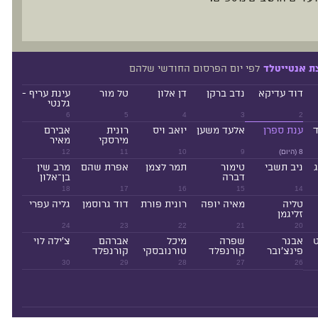
לפי יום הפרסום החודשי שלהם
ת אנטייטלד
דוד עדיקא
נדב ברקן
דן אלון
טל מור
עינת עריף -
גלנטי
6
5
4
3
2
ד
ענת ספרן
אלעד משען
יואב ויס
רונית
אבירם
מירסקי
מאיר
8 (היום)
9
10
11
12
ניב תשבי
טימור
תמר לצמן
אפרת שהם
מרב שין
דברה
בן־אלון
18
17
16
15
14
טליה
מאיה יופה
רונית פורת
דוד גרוסמן
גליה עפרי
זליגמן
24
23
22
21
20
ט
אבנר
שפרה
מיכל
אברהם
צ'ילה לוי
פינצ'ובר
קורנפלד
טורנובסקי
קורנפלד
30
29
28
27
26