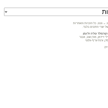
←
. כל הזכויות והאחריות
2026
2
ל יוצרי התכנים בלבד.
קורנפלד
ו
טליה זליגמן
 זיידמן, מורן שוב, אבנר
דן, עינת עריף-גלנטי
ת)