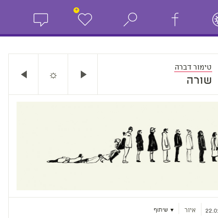
+
טימור דברה
☼
שורה
איור
▼ שיתוף
22.0