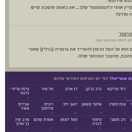
וא אירופאי.
ניין אותי ה"המממממ" שלך… את באמת חושבת שיש
-מודע?
טימור
יום ראשון
23.01.2011, 23:55
הוא על העל הרצון להפריד את גרמניה (ברלין) שאני
והבת, מהעבר המכוער שלה.
לפי יום הפרסום החודשי שלהם
ת אנטייטלד
דוד עדיקא
נדב ברקן
דן אלון
טל מור
עינת עריף -
גלנטי
6
5
4
3
2
ד
ענת ספרן
אלעד משען
יואב ויס
רונית
אבירם
מירסקי
מאיר
12
11
10
9
8
ניב תשבי
טימור
תמר לצמן
אפרת שהם
מרב שין
דברה
בן־אלון
18
17
16
15
14