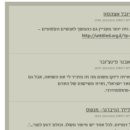
יובל אצקסון
יום ראשון
23.01.2011, 17:58
וזה יותר מעניין גם כהמשך לאנשים העטופים –
http://untitled.org.il/?
אבנר פינצ'ובר
יום ראשון
23.01.2011, 18:37
איזה דיוק! משום מה זה מזכיר לי את השואה, אבל גם
אד ישראלי, ואיזו תשישות של האדם
פוסטמודרני.
לילך הויברגר- מנשס
יום ראשון
23.01.2011, 19:02
 דמויות. לכל אחד יש סיפור משלו. וכולם 'רגע לםני…'.