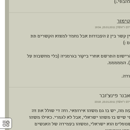
הבתי.:)
טימור
יום ראשון
23.01.2011, 19:34
יובל, אין קשר בין 2 העבודות אבל נחמד למצוא הקשרים תת
 :)
רישום התרשם אחרי ביקור בגרמניה (בלי מחשבות על
. המממממ.
ודה.
אבנר פינצ'ובר
יום ראשון
23.01.2011, 23:18
ת מה, יש בו גם משהו אירופאי. וזה די שולל את זה
שיש בו משהו ישראלי, אבל לא לגמרי. כאילו משהו
⚥︎
שנופלים הוא ישראלי, ומשהו בעמידה של האנשים