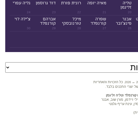
טליה
מאיה יופה
רונית פורת
דוד גרוסמן
גליה עפרי
זליגמן
24
23
22
21
20
ט
אבנר
שפרה
מיכל
אברהם
צ'ילה לוי
פינצ'ובר
קורנפלד
טורנובסקי
קורנפלד
30
29
28
27
26
←
. כל הזכויות והאחריות
2026
2
ל יוצרי התכנים בלבד.
קורנפלד
ו
טליה זליגמן
 זיידמן, מורן שוב, אבנר
דן, עינת עריף-גלנטי
ת)