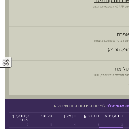
אברהם קורנפלד
יום שלישי
05.02.2013, 22:19
אפרת
יום רביעי
06.02.2013, 10:22
חיק. מבריק
⚥︎
טל מור
יום חמישי
07.02.2013, 11:56
לפי יום הפרסום החודשי שלהם
ת אנטייטלד
דוד עדיקא
נדב ברקן
דן אלון
טל מור
עינת עריף -
גלנטי
6
5
4
3
2