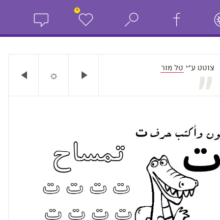
+
צוטט ע"י
טל מור
☼
„