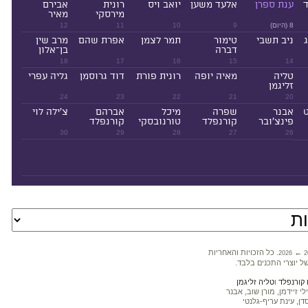
ד
ענת ספרן
אלעד משען
יואב ויס
רונית
אבירם
מירסקי
מאיר
8 (היום)
9
10
11
12
ניב תשבי
טימור
תמר לצמן
אפרת שהם
מרב שין
דברה
בן־אלון
18
17
16
15
14
טליה
מאיה יופה
רונית פורת
דוד גרוסמן
גליה עפרי
זליגמן
24
23
22
21
20
ט
אבנר
שפרה
מיכל
אברהם
צ'ילה לוי
פינצ'ובר
קורנפלד
טורנובסקי
קורנפלד
30
29
28
27
26
←
. כל הזכויות והאחריות
2026
2
ל יוצרי התכנים בלבד.
קורנפלד
ו
טליה זליגמן
 זיידמן, מורן שוב, אבנר
דן, עינת עריף-גלנטי