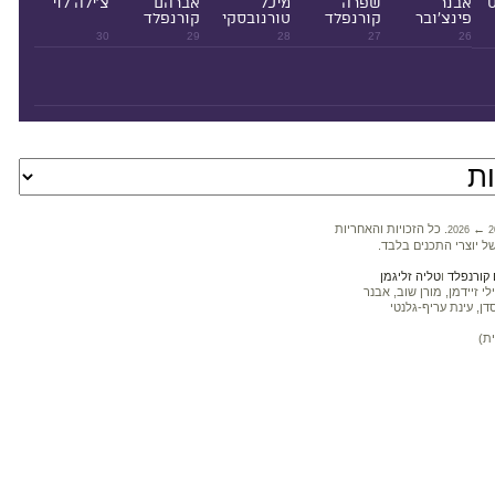
ט
אבנר
שפרה
מיכל
אברהם
צ'ילה לוי
פינצ'ובר
קורנפלד
טורנובסקי
קורנפלד
30
29
28
27
26
←
. כל הזכויות והאחריות
2026
2
ל יוצרי התכנים בלבד.
קורנפלד
ו
טליה זליגמן
 זיידמן, מורן שוב, אבנר
דן, עינת עריף-גלנטי
ת)