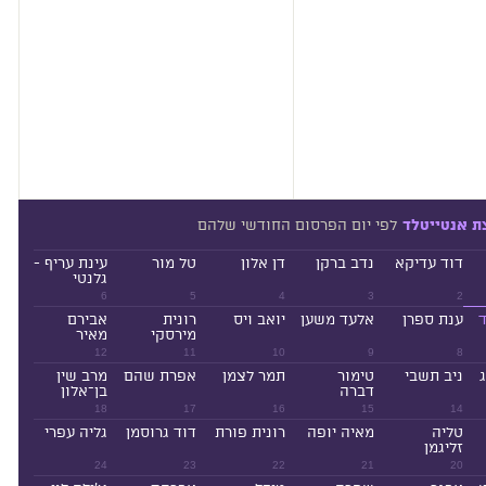
לפי יום הפרסום החודשי שלהם
ת אנטייטלד
דוד עדיקא
נדב ברקן
דן אלון
טל מור
עינת עריף -
גלנטי
6
5
4
3
2
ד
ענת ספרן
אלעד משען
יואב ויס
רונית
אבירם
מירסקי
מאיר
12
11
10
9
8
ניב תשבי
טימור
תמר לצמן
אפרת שהם
מרב שין
דברה
בן־אלון
18
17
16
15
14
טליה
מאיה יופה
רונית פורת
דוד גרוסמן
גליה עפרי
זליגמן
24
23
22
21
20