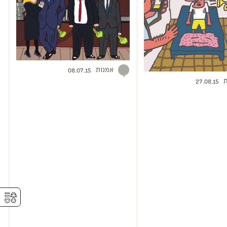
אמנות
08.07.15
ת
27.08.15
⚥︎