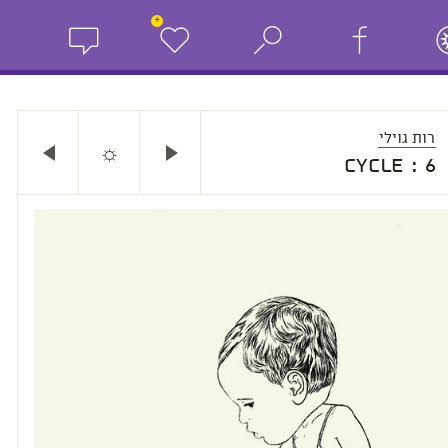
+
רות גוילי
☼
cycle : 6