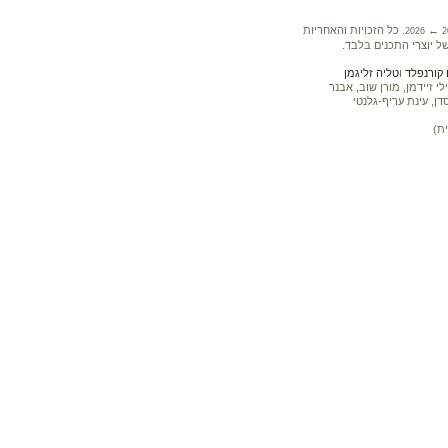
←
. כל הזכויות והאחריות
2026
2
ל יוצרי התכנים בלבד.
קורנפלד
ו
טליה זליגמן
 זיידמן, מורן שוב, אבנר
דן, עינת עריף-גלנטי
ת)