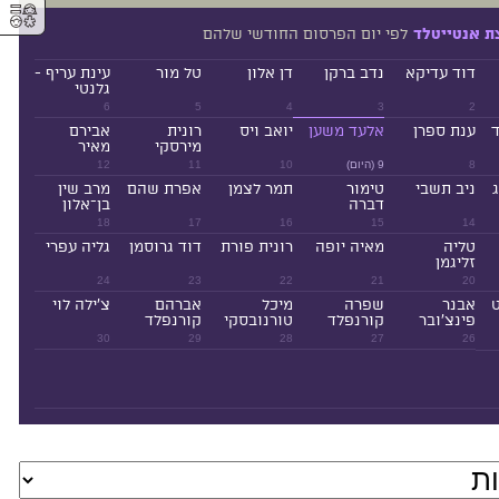
⚥︎
לפי יום הפרסום החודשי שלהם
ת אנטייטלד
דוד עדיקא
נדב ברקן
דן אלון
טל מור
עינת עריף -
גלנטי
6
5
4
3
2
ד
ענת ספרן
אלעד משען
יואב ויס
רונית
אבירם
מירסקי
מאיר
8
9 (היום)
10
11
12
ניב תשבי
טימור
תמר לצמן
אפרת שהם
מרב שין
דברה
בן־אלון
18
17
16
15
14
טליה
מאיה יופה
רונית פורת
דוד גרוסמן
גליה עפרי
זליגמן
24
23
22
21
20
ט
אבנר
שפרה
מיכל
אברהם
צ'ילה לוי
פינצ'ובר
קורנפלד
טורנובסקי
קורנפלד
30
29
28
27
26