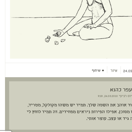
איור
▼ שיתוף
24.03
עפר כהנא
יום רביעי
24.03.2010, 9:18
וד אוהב את השפה שלך. תמיד יש משהו מקולקל, מטריד,
 מסוכן. אפילו הפירות ניראים מפחידים. זה תמיד לוחץ לי
 גיד או עצב. עוצר אותי.