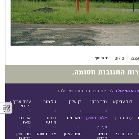
צילום
▼ שיתוף
13.06
ות התגובות חסומה.
לפי יום הפרסום החודשי שלהם
ת אנטייטלד
דוד עדיקא
נדב ברקן
דן אלון
טל מור
עינת עריף -
⚥︎
גלנטי
6
5
4
3
2
ד
ענת ספרן
אלעד משען
יואב ויס
רונית
אבירם
מירסקי
מאיר
8
9 (היום)
10
11
12
ניב תשבי
טימור
תמר לצמן
אפרת שהם
מרב שין
דברה
בן־אלון