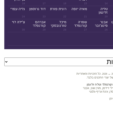
18
17
16
15
14
טליה
מאיה יופה
רונית פורת
דוד גרוסמן
גליה עפרי
זליגמן
24
23
22
21
20
ט
אבנר
שפרה
מיכל
אברהם
צ'ילה לוי
פינצ'ובר
קורנפלד
טורנובסקי
קורנפלד
30
29
28
27
26
←
. כל הזכויות והאחריות
2026
2
ל יוצרי התכנים בלבד.
קורנפלד
ו
טליה זליגמן
 זיידמן, מורן שוב, אבנר
דן, עינת עריף-גלנטי
ת)